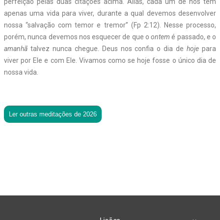
perfeição pelas duas citações acima. Aliás, cada um de nós tem
apenas uma vida para viver, durante a qual devemos desenvolver
nossa “salvação com temor e tremor” (Fp 2:12). Nesse processo,
porém, nunca devemos nos esquecer de que o
ontem
é passado, e o
amanhã
talvez nunca chegue. Deus nos confia o dia de
hoje
para
viver por Ele e com Ele. Vivamos como se hoje fosse o único dia de
nossa vida.
Ler outras meditações de 2026