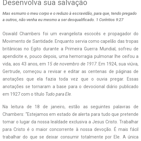
Desenvolva sua salvação
Mas esmurro o meu corpo e o reduzo à escravidão, para que, tendo pregado
a outros, não venha eu mesmo a ser desqualificado. 1 Coríntios 9:27
O
swald Chambers foi um evangelista escocês e propagador do
Movimento de Santidade. Enquanto servia como capelão das tropas
britânicas no Egito durante a Primeira Guerra Mundial, sofreu de
apendicite e, pouco depois, uma hemorragia pulmonar lhe ceifou a
vida, aos 43 anos, em
15 de novembro de 1917
. Em 1924, sua viúva,
Gertrude, começou a revisar e editar as centenas de páginas de
anotações que ela fazia toda vez que o ouvia pregar. Essas
anotações se tornaram a base para o devocional diário publicado
em 1927 com o título
Tudo para Ele
.
Na leitura de 18 de janeiro, estão as seguintes palavras de
Chambers: “Estejamos em estado de alerta para tudo que pretende
tomar o lugar da nossa lealdade exclusiva a Jesus Cristo. Trabalhar
para Cristo é o maior concorrente à nossa devoção. É mais fácil
trabalhar do que se deixar consumir totalmente por Ele. A única