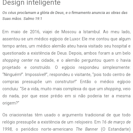
Design inteligente
Os céus proclamam a glória de Deus, e o firmamento anuncia as obras das
Suas mãos. Salmo 19:1
E
m maio de 2016, viajei de Moscou a Istambul. Ao meu lado,
assentou-se um médico egípcio de Luxor. Ele me contou que algum
tempo antes, um médico alemão ateu havia visitado seu hospital e
questionado a existência de Deus. Depois, ambos foram a um belo
shopping center
na cidade, e o alemão perguntou quem o havia
projetado e construído. O egípcio respondeu simplesmente:
“Ninguém!”. Impossível!”, respondeu o visitante, “pois todo centro de
compras pressupõe um construtor!” Então o médico egípcio
concluiu: “Se a vida, muito mais complexa do que um
shopping
, veio
do nada, por que esse prédio em si não poderia ter a mesma
origem?”
Os criacionistas têm usado o argumento tradicional de que todo
relógio pressupõe a existência de um relojoeiro. Em
16 de março de
1998,
o periódico norte-americano
The Banner
(O Estandarte)