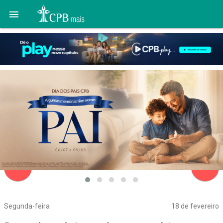

navigate_before
navigate_next
Segunda-feira
18 de fevereiro