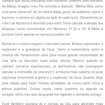
Sempre que estou brincando com números (mesmo com números
da Bíblia), imagino meu Pai sorrindo e dizendo: “Minha filha, como
você ama números!” Ao ler minha Bíblia, gosto de sublinhar, colorir e
escrever o número em dígitos ao lado de cada texto. Obviamente, ler
o livro de Números é divertido para mim! Tente calcular a divisão dos
despojos como mencionada em Números 31:25 a 54. A Bíblia é
precisa! Como apenas os números podem ser!
Números e música seguem muito bem juntos. Ambos expressam o
esplendor e a grandeza de Deus. Tanto a matemática como a
música são ferramentas úteis para nossa grande necessidade de
criar arte ou descobrir mais sobre ciência. Mesmo quando se
utilizam números exponenciais, os astrônomos não conseguem
calcular a imensidão do Universo! E a música mais sublime só pode
expressar levemente a glória e o esplendor de Deus. Quando dirijo
pela cidade para fazer minhas atividades, às vezes canto hinos a
plenos pulmões. Outras vezes, canto baixinho ou apenas no
coração. Sinto meu anjo da guarda me vigiando e cantando comigo.
Você também gostaria de ir comigo ao Céu para aprender mais