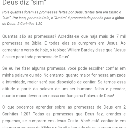
Deus diz “sim”
Pois quantas forem as promessas feitas por Deus, tantas têm em Cristo o
“sim”. Por isso, por meio Dele, o “Amém” é pronunciado por nós para a glória
de Deus. 2 Coríntios 1:20
Quantas são as promessas? Acredita-se que haja mais de 7 mil
promessas na Bíblia.
E todas elas se cumprem em Jesus. Ao
comentar o verso de hoje, o teólogo William Barclay disse que “Jesus
é o sim para toda promessa de Deus”.
Se eu lhe fizer alguma promessa, você pode escolher confiar em
minha palavra ou não. No entanto, quanto maior for nossa amizade
e intimidade, maior será sua disposição de confiar. Se temos essa
atitude a partir da palavra de um ser humano falho e pecador,
quanto maior deveria ser nossa confiança na Palavra de Deus!
O que podemos aprender sobre as promessas de Deus em 2
Coríntios 1:20? Todas as promessas que Deus fez, grandes e
pequenas, se cumprem em Jesus Cristo. Você está confiante em
alguma promessa da Bíblia e não vê a hora de ela se cumprir em sua