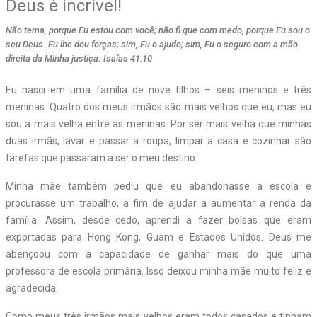
Deus é incrível!
Não tema, porque Eu estou com você; não fi que com medo, porque Eu sou o
seu Deus. Eu lhe dou forças; sim, Eu o ajudo; sim, Eu o seguro com a mão
direita da Minha justiça. Isaías 41:10
Eu nasci em uma família de nove filhos – seis meninos e três
meninas. Quatro dos meus irmãos são mais velhos que eu, mas eu
sou a mais velha entre as meninas. Por ser mais velha que minhas
duas irmãs, lavar e passar a roupa, limpar a casa e cozinhar são
tarefas que passaram a ser o meu destino.
Minha mãe também pediu que eu abandonasse a escola e
procurasse um trabalho, a fim de ajudar a aumentar a renda da
família. Assim, desde cedo, aprendi a fazer bolsas que eram
exportadas para Hong Kong, Guam e Estados Unidos. Deus me
abençoou com a capacidade de ganhar mais do que uma
professora de escola primária. Isso deixou minha mãe muito feliz e
agradecida.
Como meus três irmãos mais velhos eram todos casados e tinham