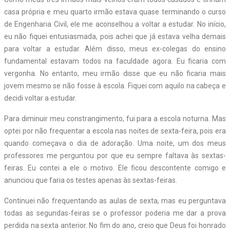
casa própria e meu quarto irmão estava quase terminando o curso
de Engenharia Civil, ele me aconselhou a voltar a estudar. No início,
eu não fiquei entusiasmada, pois achei que já estava velha demais
para voltar a estudar. Além disso, meus ex-colegas do ensino
fundamental estavam todos na faculdade agora. Eu ficaria com
vergonha. No entanto, meu irmão disse que eu não ficaria mais
jovem mesmo se não fosse à escola. Fiquei com aquilo na cabeça e
decidi voltar a estudar.
Para diminuir meu constrangimento, fui para a escola noturna. Mas
optei por não frequentar a escola nas noites de sexta-feira, pois era
quando começava o dia de adoração. Uma noite, um dos meus
professores me perguntou por que eu sempre faltava às sextas-
feiras. Eu contei a ele o motivo. Ele ficou descontente comigo e
anunciou que faria os testes apenas às sextas-feiras.
Continuei não frequentando as aulas de sexta, mas eu perguntava
todas as segundas-feiras se o professor poderia me dar a prova
perdida na sexta anterior. No fim do ano, creio que Deus foi honrado