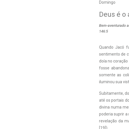
Domingo
Deus é o 
Bem-aventurado aq
146:5
Quando Jacó fu
sentimento de cu
doía no coração
fosse abandona
somente as col
iluminou sua vist
Subitamente, do 
até os portais d
divina numa men
poderia suprir a
revelação da ma
[19]).