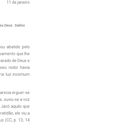
11 de janeiro
seu Deus. Salmo
ou abatido pelo
ensamento que lhe
parado de Deus e
seu redor havia
uma luz incomum
parecia erguer-se
s, ouviu-se a voz
 Jacó aquilo que
atidão, ele viu a
s (CC, p. 13, 14