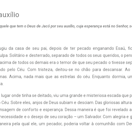
auxílio
uele que tem o Deus de Jacó por seu auxílio, cuja esperança está no Senhor, 
giu da casa de seu pai, depois de ter pecado enganando Esaú, fic
lpa. Solitário e desterrado, separado de todos os seus queridos, o p
 acima de todos os demais era o temor de que seu pecado o tivesse se
do pelo Céu. Com tristeza, deitou-se no chão para descansar. Ao 
inas. Acima, nada mais que as estrelas do céu. Enquanto dormia, 
a.
lugar onde tinha se deitado, viu uma grande e misteriosa escada que 
o Céu. Sobre eles, anjos de Deus subiam e desciam. Das gloriosas altura
sagem de conforto e esperança. Dessa maneira é que foi revelado a
 necessidade e o desejo de seu coração – um Salvador. Com alegria e gr
neira pela qual ele, um pecador, poderia voltar à comunhão com Deu