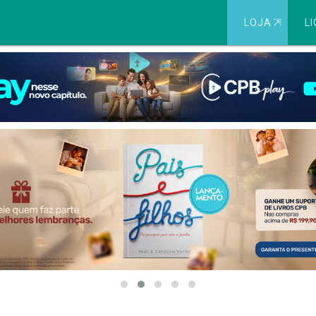
LOJA
⇱
LI