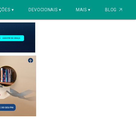
ÇÕES ▾
DEVOCIONAIS ▾
MAIS ▾
BLOG
⇱