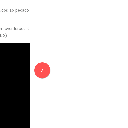
aídos ao pecado,
em-aventurado é
, 2).
navigate_next