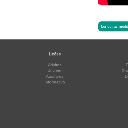
Ler outras medi
Lições
Adultos
D
Jovens
Dev
Auxiliares
D
Informativo