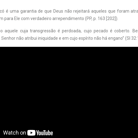
acó é uma garantia de que Deus não rejeitará aqueles que foram atr
m para Ele com verdadeiro arrependimento (PP, p. 163 [202]).
o aquele cuja transgressão é perdoada, cujo pecado é coberto. B
Senhor não atribui iniquidade e em cujo espírito não há engano” (Sl 32:1