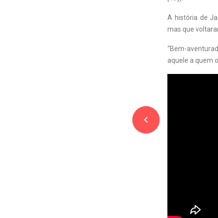
A história de J
mas que voltara
“Bem-aventurad
aquele a quem o 
navigate_before