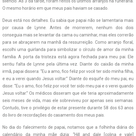
silêncio. Às 3 da tarde, foram feitos os últimos arranjos na funerária.
O mesmo horário em que meus pais haviam se casado.
Deus está nos detalhes. Eu sabia que papai não se lamentaria mais
por causa de Lynne. Antes de morrerem, nenhum dos dois
conseguia mais se levantar da cama ou caminhar, mas eles correrão
para se abraçarem na manhã da ressurreição. Como arranjo floral,
escolhi uma guirlanda para simbolizar o círculo de amor da minha
família. A porta da tristeza está agora fechada para meu pai. Ele
sentiu falta de Lynne pela última vez. Diante do caixão da minha
irmã, papai dissera: “Eu a amo, fico feliz por você ter sido minha filha,
e eu a verei quando Jesus voltar.” Diante do esquife do meu pai, eu
disse: “Eu o amo, fico feliz por você ter sido meu pai e o verei quando
Jesus voltar.” Os médicos disseram que ele teria aproximadamente
seis meses de vida, mas ele sobreviveu por apenas seis semanas.
Contudo, tive o privilégio de estar presente durante 58 dos 63 anos
do livro de recordações do casamento dos meus pais.
No dia do falecimento de papai, notamos que a folhinha diária do
calendário da minha mãe dizia: “Hill and dale [colina e vale]