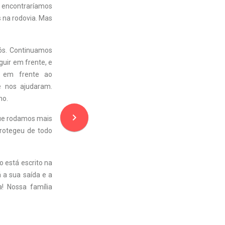
ó encontraríamos
 na rodovia. Mas
nós. Continuamos
uir em frente, e
s em frente ao
e nos ajudaram.
no.
navigate_next
que rodamos mais
rotegeu de todo
o está escrito na
á a sua saída e a
! Nossa família