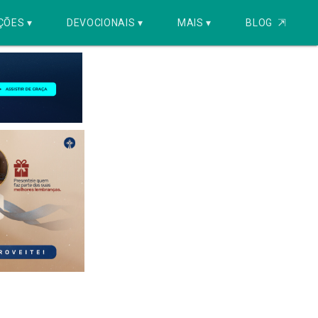
ÇÕES ▾
DEVOCIONAIS ▾
MAIS ▾
BLOG
⇱