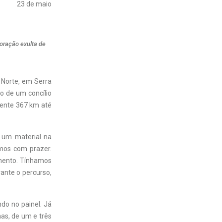
23 de maio
oração exulta de
 Norte, em Serra
o de um concílio
mente 367 km até
 um material na
mos com prazer.
imento. Tínhamos
ante o percurso,
do no painel. Já
as, de um e três