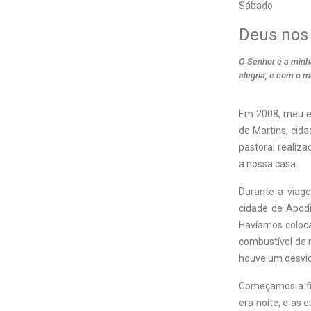
Sábado
Deus nos
O Senhor é a minh
alegria, e com o m
E
m 2008, meu e
de Martins, cid
pastoral realiz
a nossa casa.
Durante a viag
cidade de Apod
Havíamos coloca
combustível de 
houve um desvio
Começamos a fic
era noite, e as