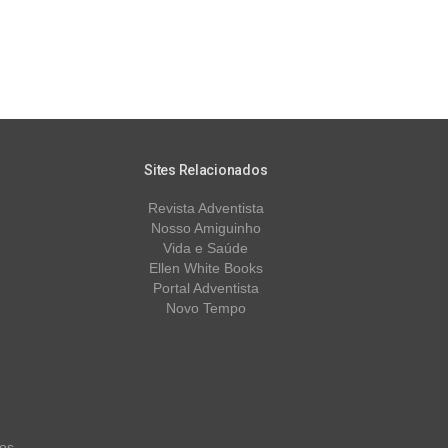
Sites Relacionados
Revista Adventista
Nosso Amiguinho
Vida e Saúde
Ellen White Books
Portal Adventista
Novo Tempo
os.