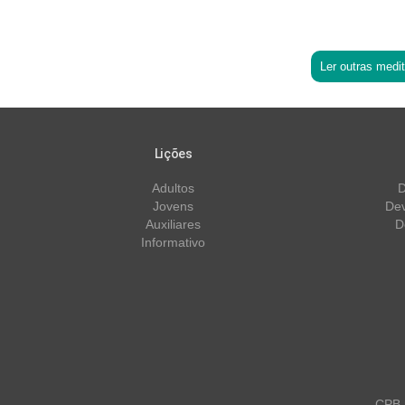
Ler outras medi
Lições
Adultos
D
Jovens
Dev
Auxiliares
D
Informativo
CPB m