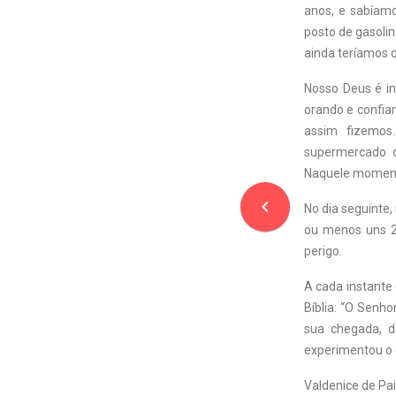
anos, e sabíamo
posto de gasoli
ainda teríamos q
Nosso Deus é in
orando e confia
assim fizemos
supermercado d
Naquele momento
navigate_before
No dia seguinte
ou menos uns 2
perigo.
A cada instante 
Bíblia: “O Senho
sua chegada, d
experimentou o 
Valdenice de Pai