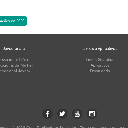
tações de 2026
Devocionais
Livros e Aplicativos
evocional Diário
Livros Gratuitos
ocional da Mulher
Aplicativos
evocional Jovem
Downloads
ais - © 2026 Casa Publicadora Brasileira - Todos os direitos reservad