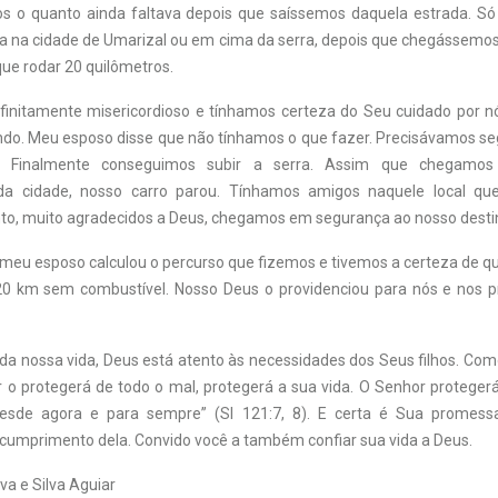
s o quanto ainda faltava depois que saíssemos daquela estrada. S
na na cidade de Umarizal ou em cima da serra, depois que chegássemos
ue rodar 20 quilômetros.
finitamente misericordioso e tínhamos certeza do Seu cuidado por 
ndo. Meu esposo disse que não tínhamos o que fazer. Precisávamos seg
. Finalmente conseguimos subir a serra. Assim que chegamo
a cidade, nosso carro parou. Tínhamos amigos naquele local qu
, muito agradecidos a Deus, chegamos em segurança ao nosso desti
, meu esposo calculou o percurso que fizemos e tivemos a certeza de 
0 km sem combustível. Nosso Deus o providenciou para nós e nos p
da nossa vida, Deus está atento às necessidades dos Seus filhos. Com
r o protegerá de todo o mal, protegerá a sua vida. O Senhor proteger
esde agora e para sempre” (Sl 121:7, 8). E certa é Sua promessa
cumprimento dela. Convido você a também confiar sua vida a Deus.
va e Silva Aguiar