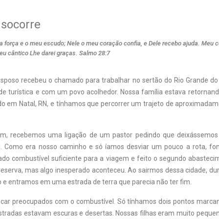
 socorre
a força e o meu escudo; Nele o meu coração confia, e Dele recebo ajuda. Meu c
eu cântico Lhe darei graças. Salmo 28:7
sposo recebeu o chamado para trabalhar no sertão do Rio Grande do
ade turística e com um povo acolhedor. Nossa família estava retornand
ado em Natal, RN, e tínhamos que percorrer um trajeto de aproximada
em, recebemos uma ligação de um pastor pedindo que deixássemos
i. Como era nosso caminho e só íamos desviar um pouco a rota, fo
do combustível suficiente para a viagem e feito o segundo abastec
reserva, mas algo inesperado aconteceu. Ao sairmos dessa cidade, dur
 e entramos em uma estrada de terra que parecia não ter fim.
ar preocupados com o combustível. Só tínhamos dois pontos marcan
 estradas estavam escuras e desertas. Nossas filhas eram muito pequen