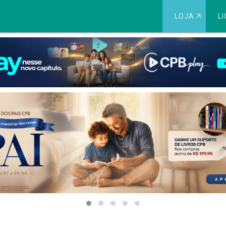
LOJA
⇱
LI