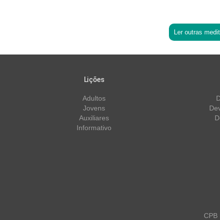
Ler outras medi
Lições
Adultos
D
Jovens
Dev
Auxiliares
D
Informativo
CPB m