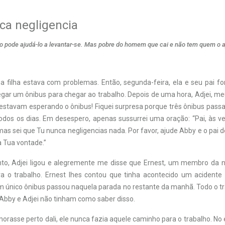
ca negligencia
go pode ajudá-lo a levantar-se. Mas pobre do homem que cai e não tem quem o aj
a filha estava com problemas. Então, segunda-feira, ela e seu pai f
gar um ônibus para chegar ao trabalho. Depois de uma hora, Adjei, meu
 estavam esperando o ônibus! Fiquei surpresa porque três ônibus pas
odos os dias. Em desespero, apenas sussurrei uma oração: “Pai, às ve
, mas sei que Tu nunca negligencias nada. Por favor, ajude Abby e o pai d
 a Tua vontade.”
, Adjei ligou e alegremente me disse que Ernest, um membro da no
a o trabalho. Ernest lhes contou que tinha acontecido um acidente
m único ônibus passou naquela parada no restante da manhã. Todo o trâ
 Abby e Adjei não tinham como saber disso.
rasse perto dali, ele nunca fazia aquele caminho para o trabalho. No