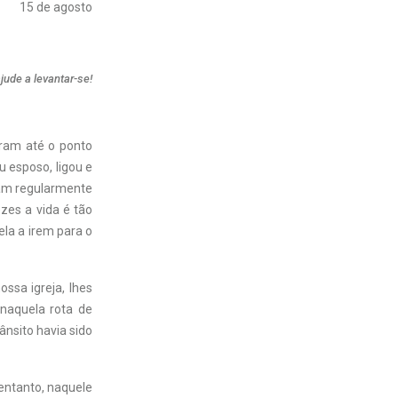
15 de agosto
ude a levantar-se!
oram até o ponto
 esposo, ligou e
sam regularmente
zes a vida é tão
ela a irem para o
ssa igreja, lhes
 naquela rota de
nsito havia sido
 entanto, naquele