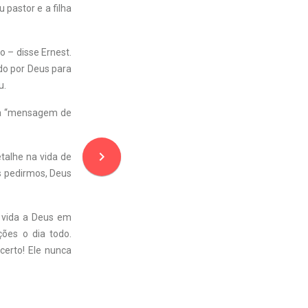
 pastor e a filha
o – disse Ernest.
ado por Deus para
u.
uma “mensagem de
navigate_next
talhe na vida de
s pedirmos, Deus
 vida a Deus em
ões o dia todo.
erto! Ele nunca