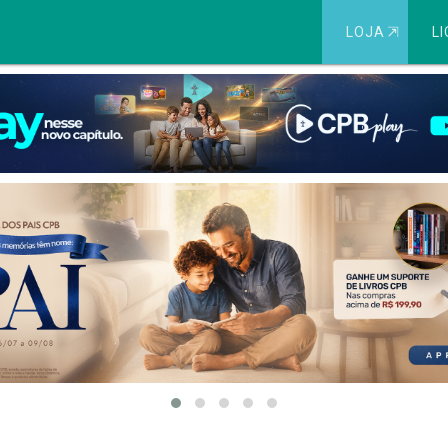
LOJA
⇱
LI