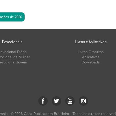
tações de 2026
Devocionais
Livros e Aplicativos
evocional Diário
Livros Gratuitos
ocional da Mulher
Aplicativos
evocional Jovem
Downloads
ais - © 2026 Casa Publicadora Brasileira - Todos os direitos reservad