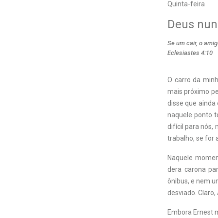
Quinta-feira
Deus nun
Se um cair, o ami
Eclesiastes 4:10
O carro da minh
mais próximo pe
disse que ainda
naquele ponto t
difícil para nós
trabalho, se for
Naquele momento
dera carona par
ônibus, e nem u
desviado. Claro,
Embora Ernest mo