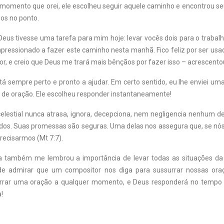
o momento que orei, ele escolheu seguir aquele caminho e encontrou seu
os no ponto.
eus tivesse uma tarefa para mim hoje: levar vocês dois para o trabalh
impressionado a fazer este caminho nesta manhã. Fico feliz por ser us
r, e creio que Deus me trará mais bênçãos por fazer isso – acrescento
tá sempre perto e pronto a ajudar. Em certo sentido, eu lhe enviei 
 de oração. Ele escolheu responder instantaneamente!
celestial nunca atrasa, ignora, decepciona, nem negligencia nenhum de
dos. Suas promessas são seguras. Uma delas nos assegura que, se nó
recisarmos (Mt 7:7).
ia também me lembrou a importância de levar todas as situações da
de admirar que um compositor nos diga para sussurrar nossas oraç
rar uma oração a qualquer momento, e Deus responderá no tempo c
!