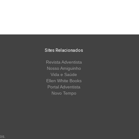
Sites Relacionados
Revista Adventista
Nosso Amiguinho
Vida e Saúde
Ellen White Books
Portal Adventista
Novo Tempo
os.