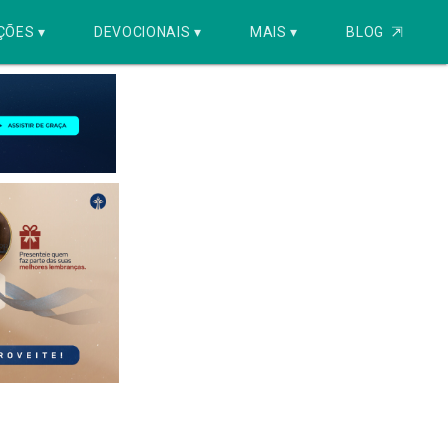
ÇÕES ▾
DEVOCIONAIS ▾
MAIS ▾
BLOG
⇱