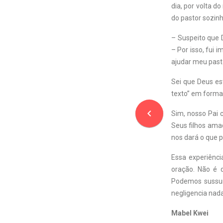
dia, por volta d
do pastor sozinh
– Suspeito que D
– Por isso, fui 
ajudar meu pasto
Sei que Deus es
texto” em forma
navigate_before
Sim, nosso Pai 
Seus filhos ama
nos dará o que p
Essa experiênc
oração. Não é 
Podemos sussur
negligencia nada
Mabel Kwei