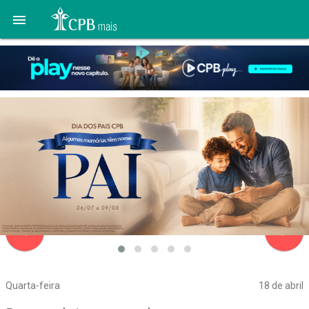

navigate_before
navigate_next
Quarta-feira
18 de abril