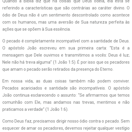
Quando a Bíblia diz que há coisas que Deus odeia, ela está se
referindo a características que são contrárias ao caráter divino. O
ódio de Deus não é um sentimento descontrolado como acontece
com os humanos, mas uma aversão de Sua natureza perfeita às
ações que se opõem à Sua essência.
O pecado é completamente incompatível com a santidade de Deus.
O apóstolo João escreveu em sua primeira carta: “Esta é a
mensagem que Dele ouvimos e transmitimos a vocês: Deus é luz;
Nele não há treva alguma” (1 João 1:5). É por isso que os pecadores
que amam o pecado serão retirados da presença do Eterno.
Em nossa vida, as duas coisas também não podem conviver.
Pecados acariciados e santidade são incompatíveis. O apóstolo
João continua esclarecendo o assunto: “Se afirmarmos que temos
comunhão com Ele, mas andamos nas trevas, mentimos e não
praticamos a verdade” (1 João 1:6).
Como Deus faz, precisamos dirigir nosso ódio contra o pecado. Sem
esquecer de amar os pecadores, devemos rejeitar qualquer vestígio