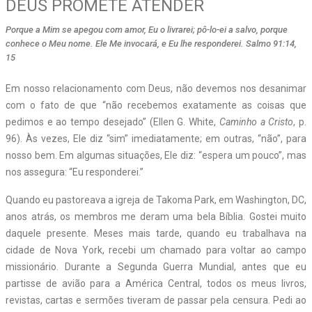
DEUS PROMETE ATENDER
Porque a Mim se apegou com amor, Eu o livrarei; pô-lo-ei a salvo, porque
conhece o Meu nome. Ele Me invocará, e Eu lhe responderei. Salmo 91:14,
15
Em nosso relacionamento com Deus, não devemos nos desanimar
com o fato de que “não recebemos exatamente as coisas que
pedimos e ao tempo desejado” (Ellen G. White,
Caminho a Cristo
, p.
96). Às vezes, Ele diz “sim” imediatamente; em outras, “não”, para
nosso bem. Em algumas situações, Ele diz: “espera um pouco”, mas
nos assegura: “Eu responderei.”
Quando eu pastoreava a igreja de Takoma Park, em Washington, DC,
anos atrás, os membros me deram uma bela Bíblia. Gostei muito
daquele presente. Meses mais tarde, quando eu trabalhava na
cidade de Nova York, recebi um chamado para voltar ao campo
missionário. Durante a Segunda Guerra Mundial, antes que eu
partisse de avião para a América Central, todos os meus livros,
revistas, cartas e sermões tiveram de passar pela censura. Pedi ao