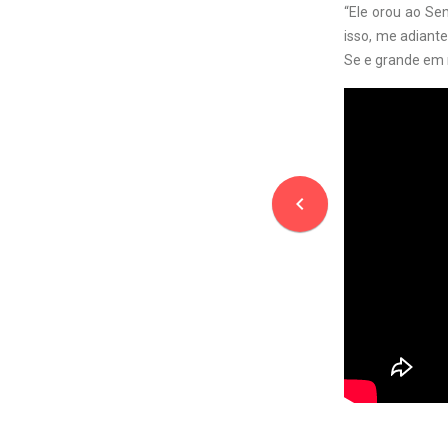
“Ele orou ao Sen
isso, me adiante
Se e grande em m
navigate_before