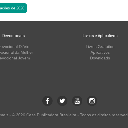
tações de 2026
Devocionais
Livros e Aplicativos
evocional Diário
Livros Gratuitos
ocional da Mulher
Aplicativos
evocional Jovem
Downloads
ais - © 2026 Casa Publicadora Brasileira - Todos os direitos reservad