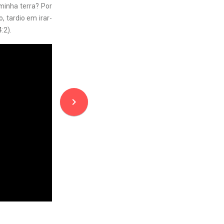
 minha terra? Por
, tardio em irar-
:2).
navigate_next