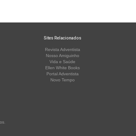
Sites Relacionados
Revista Adventista
Nosso Amiguinho
Vida e Saúde
Ellen White Books
Portal Adventista
Novo Tempo
os.