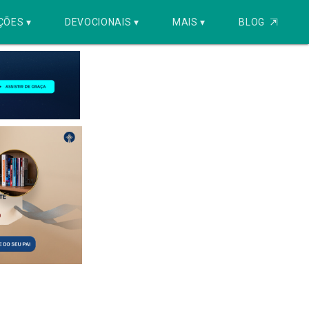
ÇÕES ▾
DEVOCIONAIS ▾
MAIS ▾
BLOG
⇱