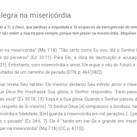
legra na misericórdia
 a Ti, ó Deus, que perdoas a iniquidade e Te esqueces da transgressão do re
 não retém a Sua ira para sempre, porque tem prazer na misericórdia. Miquéias
r na misericórdia” (Mq 7:18). “Tão certo como Eu vivo, diz o Senhor
e do perverso” (Ez 33:11). Para Ele, a obra de destruição e acusa
:21). Entretanto, com misericórdia e amor, Ele ergue o véu do futuro e
ltados de um caminho de pecado (DTN, p. 464 [582]).
us revela Seu caráter. Ele mesmo declarou Seu infinito amor e mise
ue Deus lhe mostrasse Sua glória, o Senhor respondeu: “Farei pass
e você” (Êx 33:18, 19). Essa é a Sua glória. Quando o Senhor passou 
a respeito de Si mesmo]: “O Senhor Deus [é] compassivo e bondoso, tar
córdia e fidelidade; [Ele] guarda a misericórdia em mil gerações, […] 
 o pecado” (Êx 34:6, 7). Ele é “tardio em irar-Se e grande em miseri
er na misericórdia” (Mq 7:18) (CC, p. 8 [10]).