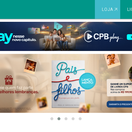
LOJA
⇱
LI