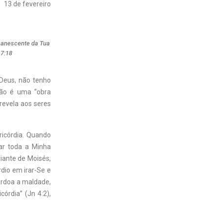
13 de fevereiro
manescente da Tua
 7:18
 Deus, não tenho
ção é uma “obra
 revela aos seres
ricórdia. Quando
ar toda a Minha
diante de Moisés,
dio em irar-Se e
perdoa a maldade,
córdia” (Jn 4:2),