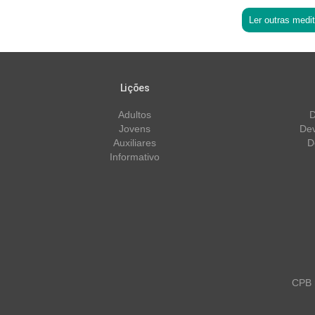
Ler outras medi
Lições
Adultos
D
Jovens
Dev
Auxiliares
D
Informativo
CPB m