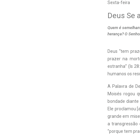
Sexta-feira
Deus Se a
Quem é semelhante
herança? O Senhor
Deus “tem praze
prazer na mort
estranha” (Is 28
humanos os resu
A Palavra de De
Moisés rogou q
bondade diante d
Ele proclamou [
grande em miseri
a transgressão e
“porque tem praz