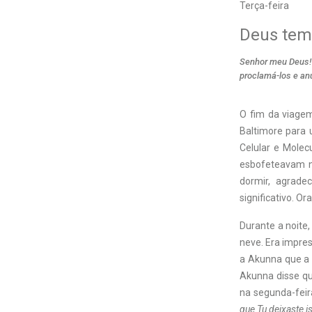
Terça-feira
Deus tem
Senhor meu Deus! Q
proclamá-los e an
O fim da viage
Baltimore para 
Celular e Molec
esbofeteavam n
dormir, agrad
significativo. O
Durante a noite
neve. Era impre
a Akunna que a 
Akunna disse qu
na segunda-feir
que Tu deixaste i