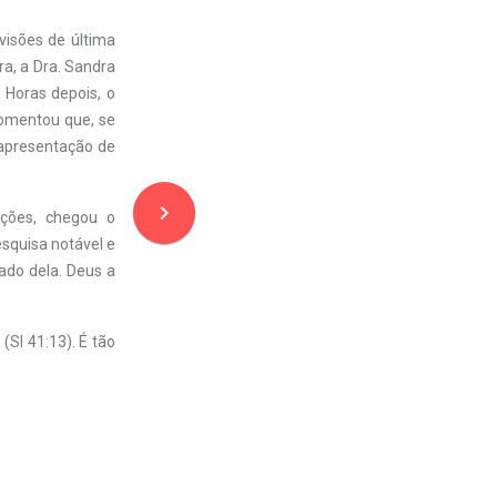
visões de última
a, a Dra. Sandra
. Horas depois, o
 comentou que, se
 apresentação de
navigate_next
ações, chegou o
squisa notável e
ado dela. Deus a
(Sl 41:13). É tão