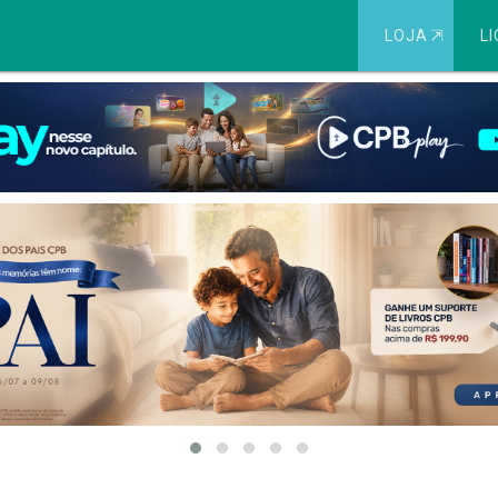
LOJA
⇱
LI