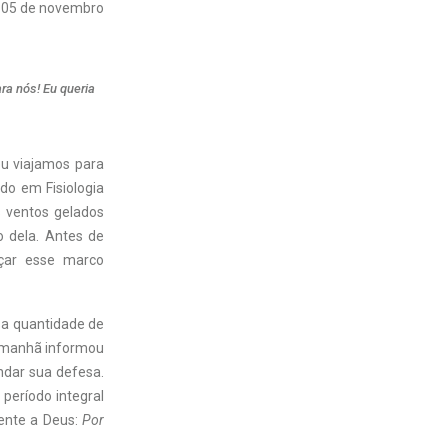
05 de novembro
ra nós! Eu queria
u viajamos para
do em Fisiologia
s ventos gelados
 dela. Antes de
çar esse marco
sa quantidade de
a manhã informou
ndar sua defesa.
período integral
ente a Deus:
Por