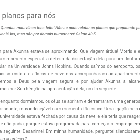
 planos para nós
uantas maravilhas tens feito! Não se pode relatar os planos que preparaste pa
unciá-los, mas são por demais numerosos! Salmo 40:5
m para Akunna estava se aproximando. Que viagem árdua! Morris e e
um momento especial: a defesa da dissertação dela para um doutora
ular na Universidade Johns Hopkins. Quando saímos do aeroporto, o
osso rosto e os flocos de neve nos acompanharam ao apartamento
ecemos a Deus pela viagem segura e por ajudar Akunna a alcan
ramos por Sua bênção na apresentação dela, no dia seguinte.
, enquanto dormíamos, os céus se abriram e derramaram uma genero
ssionante, mas indesejável num momento tão crítico. Uma ligação pel
universidade estava fechada por causa da neve, e ela teria que reage
e não podia, porque estava programada para começar o emprego em 
a seguinte. Desanimei. Em minha humanidade, perguntei silenciosam
sso acontecer?