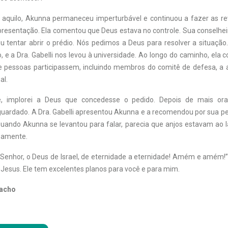
aquilo, Akunna permaneceu imperturbável e continuou a fazer as re
presentação. Ela comentou que Deus estava no controle. Sua conselheir
u tentar abrir o prédio. Nós pedimos a Deus para resolver a situação
o, e a Dra. Gabelli nos levou à universidade. Ao longo do caminho, ela
 pessoas participassem, incluindo membros do comitê de defesa, a
al.
e, implorei a Deus que concedesse o pedido. Depois de mais or
ardado. A Dra. Gabelli apresentou Akunna e a recomendou por sua pe
 Quando Akunna se levantou para falar, parecia que anjos estavam ao l
samente.
Senhor, o Deus de Israel, de eternidade a eternidade! Amém e amém!” 
 Jesus. Ele tem excelentes planos para você e para mim.
nacho