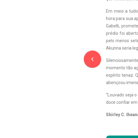
Em meio a tudo 
hora para sua a
Gabelli, promete
prédio foi abert
pelo menos sete
Akunna seria leg
navigate_before
Silenciosament
momento tão agu
espírito tenaz.
abençoou imen
“Louvado seja o 
doce confiar em
Shirley C. Ihea