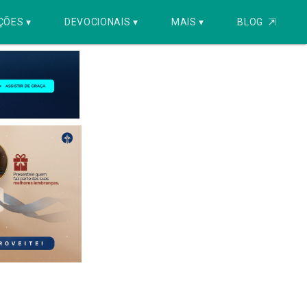
ÇÕES ▾
DEVOCIONAIS ▾
MAIS ▾
BLOG
⇱