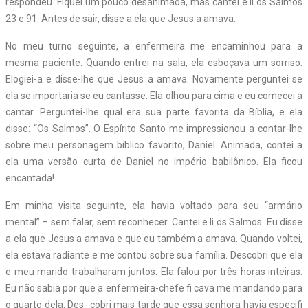
respondeu. Fiquei um pouco desanimada, mas cantei e li os Salmos
23 e 91. Antes de sair, disse a ela que Jesus a amava.
No meu turno seguinte, a enfermeira me encaminhou para a
mesma paciente. Quando entrei na sala, ela esboçava um sorriso.
Elogiei-a e disse-lhe que Jesus a amava. Novamente perguntei se
ela se importaria se eu cantasse. Ela olhou para cima e eu comecei a
cantar. Perguntei-lhe qual era sua parte favorita da Bíblia, e ela
disse: “Os Salmos”. O Espírito Santo me impressionou a contar-lhe
sobre meu personagem bíblico favorito, Daniel. Animada, contei a
ela uma versão curta de Daniel no império babilônico. Ela ficou
encantada!
Em minha visita seguinte, ela havia voltado para seu “armário
mental” – sem falar, sem reconhecer. Cantei e li os Salmos. Eu disse
a ela que Jesus a amava e que eu também a amava. Quando voltei,
ela estava radiante e me contou sobre sua família. Descobri que ela
e meu marido trabalharam juntos. Ela falou por três horas inteiras.
Eu não sabia por que a enfermeira-chefe fi cava me mandando para
o quarto dela. Des- cobri mais tarde que essa senhora havia especifi