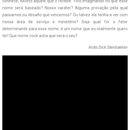
conhece, exceto aquele que o recebe.” Fico imaginando no que esse
nome será baseado? Nosso caráter? Alguma provação pela qual
passamos ou desafio que vencemos? Ou talvez ele tenha a ver com
nossa área de serviço e ministério? Seja qual for o fator
determinante para esse nome, é um nome que eu realmente quero
ter! Que nome você acha que será o seu?
Ardis Dick Stenbakken