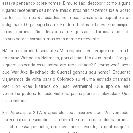
estava pensando sobre nomes. É muito fácil descobrir como alguns
lugares receberam seu nome, mas outros não fazemos ideia. Gosto
de ler os nomes de cidades no mapa. Quais são espanhóis ou
indígenas? O que significam? Existem tantas cidades e municípios
cujos nomes são derivados de pessoas famosas ou de
colonizadores comuns, mas cada nome é relevante.
Há tantos nomes fascinantes! Meu esposo e eu sempre rimos muito
do nome Wahoo, no Nebraska, pois ele soa tão exuberante! Por que
alguém colocaria esse nome em uma cidade? E como você acha
que War Axe [Machado de Guerra] ganhou seu nome? Enquanto
viajávamos de volta para o Colorado eu vi uma estrada chamada
Red Lion Road [Estrada do Leão Vermelho]. Que tipo de leão
vermelho poderia ter sido visto naquelas planícies elevadas? Qual
era a história?
Em Apocalipse 2:17, o apóstolo João escreve que: “Ao vencedor,
darei do maná escondido. Também lhe darei uma pedrinha branca,
e, sobre essa pedrinha, um novo nome escrito, o qual ninguém