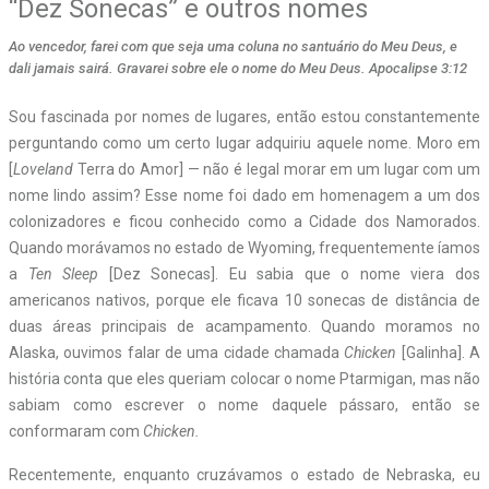
“Dez Sonecas” e outros nomes
Ao vencedor, farei com que seja uma coluna no santuário do Meu Deus, e
dali jamais sairá. Gravarei sobre ele o nome do Meu Deus. Apocalipse 3:12
Sou fascinada por nomes de lugares, então estou constantemente
perguntando como um certo lugar adquiriu aquele nome. Moro em
[
Loveland
Terra do Amor] — não é legal morar em um lugar com um
nome lindo assim? Esse nome foi dado em homenagem a um dos
colonizadores e ficou conhecido como a Cidade dos Namorados.
Quando morávamos no estado de Wyoming, frequentemente íamos
a
Ten Sleep
[Dez Sonecas]. Eu sabia que o nome viera dos
americanos nativos, porque ele ficava 10 sonecas de distância de
duas áreas principais de acampamento. Quando moramos no
Alaska, ouvimos falar de uma cidade chamada
Chicken
[Galinha]. A
história conta que eles queriam colocar o nome Ptarmigan, mas não
sabiam como escrever o nome daquele pássaro, então se
conformaram com
Chicken.
Recentemente, enquanto cruzávamos o estado de Nebraska, eu