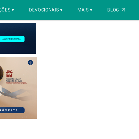
ÇÕES ▾
DEVOCIONAIS ▾
MAIS ▾
BLOG
⇱