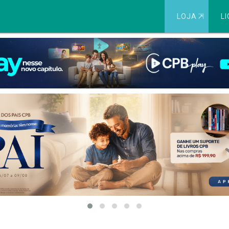
LOJA
⇱
LI