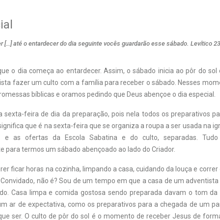
ial
 […] até o entardecer do dia seguinte vocês guardarão esse sábado. Levítico 2
que o dia começa ao entardecer. Assim, o sábado inicia ao pôr do sol 
sta fazer um culto com a família para receber o sábado. Nesses mo
promessas bíblicas e oramos pedindo que Deus abençoe o dia especial.
a sexta-feira de dia da preparação, pois nela todos os preparativos p
 significa que é na sexta-feira que se organiza a roupa a ser usada na igr
 e as ofertas da Escola Sabatina e do culto, separadas. Tudo
 para termos um sábado abençoado ao lado do Criador.
er ficar horas na cozinha, limpando a casa, cuidando da louça e correr 
Convidado, não é? Sou de um tempo em que a casa de um adventista 
ado. Casa limpa e comida gostosa sendo preparada davam o tom da 
um ar de expectativa, como os preparativos para a chegada de um par
ue ser. O culto de pôr do sol é o momento de receber Jesus de forma