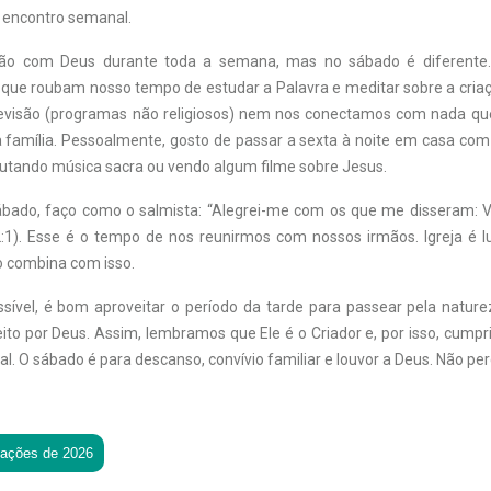
 encontro semanal.
o com Deus durante toda a semana, mas no sábado é diferente
que roubam nosso tempo de estudar a Palavra e meditar sobre a criaçã
levisão (programas não religiosos) nem nos conectamos com nada que
 família. Pessoalmente, gosto de passar a sexta à noite em casa co
scutando música sacra ou vendo algum filme sobre Jesus.
bado, faço como o salmista: “Alegrei-me com os que me disseram: 
2:1). Esse é o tempo de nos reunirmos com nossos irmãos. Igreja é l
o combina com isso.
ível, é bom aproveitar o período da tarde para passear pela natur
eito por Deus. Assim, lembramos que Ele é o Criador e, por isso, cump
al. O sábado é para descanso, convívio familiar e louvor a Deus. Não pe
tações de 2026