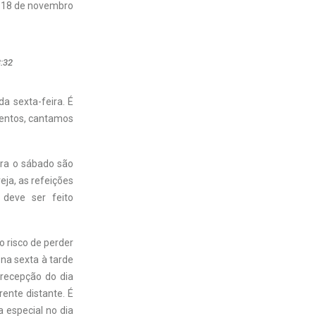
18 de novembro
3:32
da sexta-feira. É
mentos, cantamos
ara o sábado são
eja, as refeições
 deve ser feito
o risco de perder
na sexta à tarde
recepção do dia
ente distante. É
 especial no dia