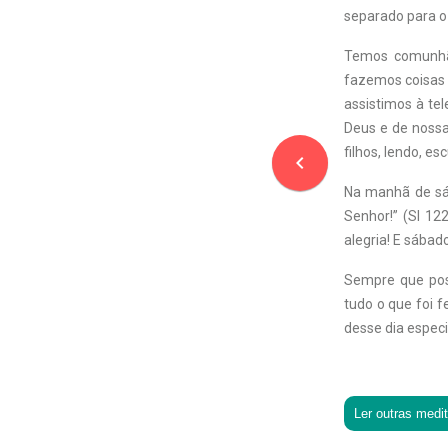
separado para o
Temos comunhã
fazemos coisas 
assistimos à te
Deus e de nossa
filhos, lendo, e
navigate_before
Na manhã de sá
Senhor!” (Sl 12
alegria! E sábad
Sempre que poss
tudo o que foi f
desse dia especi
Ler outras medi