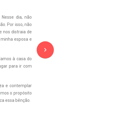
.
Nesse dia, não
o. Por isso, não
 nos distraia de
m minha esposa e
navigate_next
Vamos à casa do
ugar para ir com
eza e contemplar
rimos o propósito
rca essa bênção.