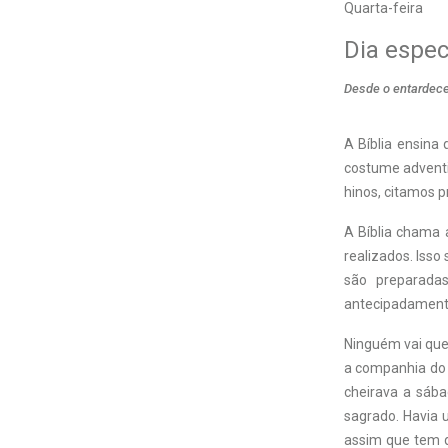
Quarta-feira
Dia espec
Desde o entardecer
A Bíblia ensina 
costume adventi
hinos, citamos 
A Bíblia chama 
realizados. Isso
são preparadas
antecipadamente
Ninguém vai quer
a companhia do 
cheirava a sáb
sagrado. Havia 
assim que tem q