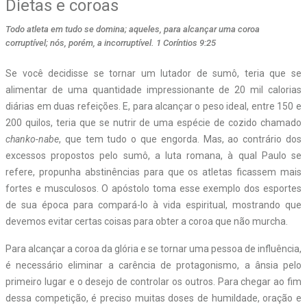
Dietas e coroas
Todo atleta em tudo se domina; aqueles, para alcançar uma coroa
corruptível; nós, porém, a incorruptível. 1 Coríntios 9:25
S
e você decidisse se tornar um lutador de sumô, teria que se
alimentar de uma quantidade impressionante de 20 mil calorias
diárias em duas refeições. E, para alcançar o peso ideal, entre 150 e
200 quilos, teria que se nutrir de uma espécie de cozido chamado
chanko-nabe
, que tem tudo o que engorda. Mas, ao contrário dos
excessos propostos pelo sumô, a luta romana, à qual Paulo se
refere, propunha abstinências para que os atletas ficassem mais
fortes e musculosos. O apóstolo toma esse exemplo dos esportes
de sua época para compará-lo à vida espiritual, mostrando que
devemos evitar certas coisas para obter a coroa que não murcha.
Para alcançar a coroa da glória e se tornar uma pessoa de influência,
é necessário eliminar a carência de protagonismo, a ânsia pelo
primeiro lugar e o desejo de controlar os outros. Para chegar ao fim
dessa competição, é preciso muitas doses de humildade, oração e