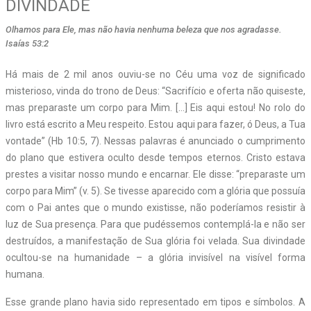
DIVINDADE
Olhamos para Ele, mas não havia nenhuma beleza que nos agradasse.
Isaías 53:2
Há mais de 2 mil anos ouviu-se no Céu uma voz de significado
misterioso, vinda do trono de Deus: “Sacrifício e oferta não quiseste,
mas preparaste um corpo para Mim. […] Eis aqui estou! No rolo do
livro está escrito a Meu respeito. Estou aqui para fazer, ó Deus, a Tua
vontade” (Hb 10:5, 7). Nessas palavras é anunciado o cumprimento
do plano que estivera oculto desde tempos eternos. Cristo estava
prestes a visitar nosso mundo e encarnar. Ele disse: “preparaste um
corpo para Mim” (v. 5). Se tivesse aparecido com a glória que possuía
com o Pai antes que o mundo existisse, não poderíamos resistir à
luz de Sua presença. Para que pudéssemos contemplá-la e não ser
destruídos, a manifestação de Sua glória foi velada. Sua divindade
ocultou-se na humanidade – a glória invisível na visível forma
humana.
Esse grande plano havia sido representado em tipos e símbolos. A