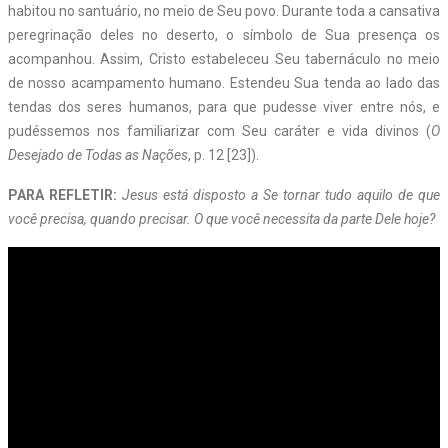
habitou no santuário, no meio de Seu povo. Durante toda a cansativa
peregrinação deles no deserto, o símbolo de Sua presença os
acompanhou. Assim, Cristo estabeleceu Seu tabernáculo no meio
de nosso acampamento humano. Estendeu Sua tenda ao lado das
tendas dos seres humanos, para que pudesse viver entre nós, e
pudéssemos nos familiarizar com Seu caráter e vida divinos (
O
Desejado de Todas as Nações
, p. 12 [23]).
PARA REFLETIR:
Jesus está disposto a Se tornar tudo aquilo de que
você precisa, quando precisar. O que você necessita da parte Dele hoje?