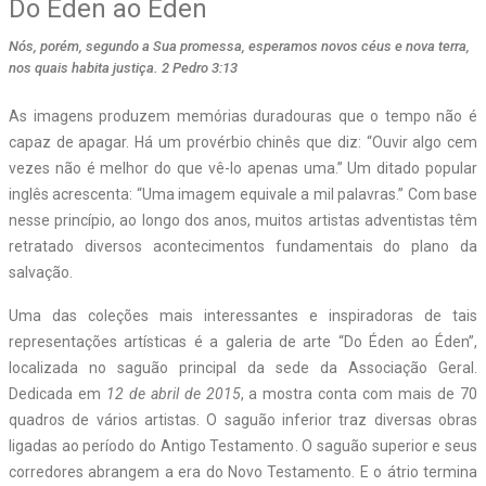
Do Éden ao Éden
Nós, porém, segundo a Sua promessa, esperamos novos céus e nova terra,
nos quais habita justiça. 2 Pedro 3:13
A
s imagens produzem memórias duradouras que o tempo não é
capaz de apagar. Há um provérbio chinês que diz: “Ouvir algo cem
vezes não é melhor do que vê-lo apenas uma.” Um ditado popular
inglês acrescenta: “Uma imagem equivale a mil palavras.” Com base
nesse princípio, ao longo dos anos, muitos artistas adventistas têm
retratado diversos acontecimentos fundamentais do plano da
salvação.
Uma das coleções mais interessantes e inspiradoras de tais
representações artísticas é a galeria de arte “Do Éden ao Éden”,
localizada no saguão principal da sede da Associação Geral.
Dedicada em
12 de abril de 2015
, a mostra conta com mais de 70
quadros de vários artistas. O saguão inferior traz diversas obras
ligadas ao período do Antigo Testamento. O saguão superior e seus
corredores abrangem a era do Novo Testamento. E o átrio termina