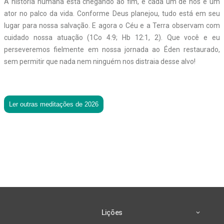
A história humana está chegando ao fim, e cada um de nós é um
ator no palco da vida. Conforme Deus planejou, tudo está em seu
lugar para nossa salvação. E agora o Céu e a Terra observam com
cuidado nossa atuação (1Co 4:9; Hb 12:1, 2). Que você e eu
perseveremos fielmente em nossa jornada ao Éden restaurado,
sem permitir que nada nem ninguém nos distraia desse alvo!
Ler outras meditações de 2026
Lições