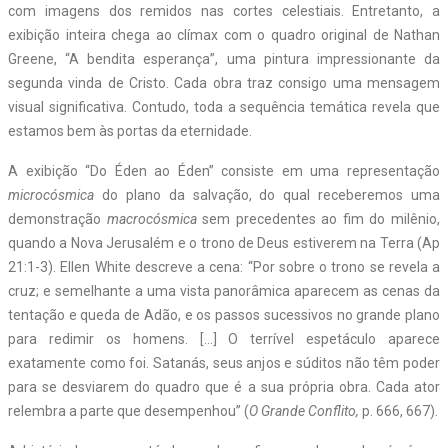
com imagens dos remidos nas cortes celestiais. Entretanto, a
exibição inteira chega ao clímax com o quadro original de Nathan
Greene, “A bendita esperança”, uma pintura impressionante da
segunda vinda de Cristo. Cada obra traz consigo uma mensagem
visual significativa. Contudo, toda a sequência temática revela que
estamos bem às portas da eternidade.
A exibição “Do Éden ao Éden” consiste em uma representação
microcósmica
do plano da salvação, do qual receberemos uma
demonstração
macrocósmica
sem precedentes ao fim do milênio,
quando a Nova Jerusalém e o trono de Deus estiverem na Terra (Ap
21:1-3). Ellen White descreve a cena: “Por sobre o trono se revela a
cruz; e semelhante a uma vista panorâmica aparecem as cenas da
tentação e queda de Adão, e os passos sucessivos no grande plano
para redimir os homens. […] O terrível espetáculo aparece
exatamente como foi. Satanás, seus anjos e súditos não têm poder
para se desviarem do quadro que é a sua própria obra. Cada ator
relembra a parte que desempenhou” (
O Grande Conflito,
p. 666, 667).