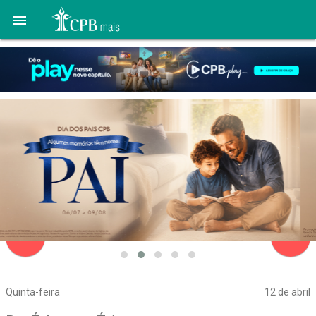

navigate_before
navigate_next
Quinta-feira
12 de abril