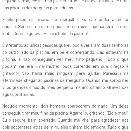
alguma forma, ele saiu da piscina infantil e estava ao lado de uma
das piscinas de mergulho para adultos.
E ele pulou na piscina de mergulho! Eu não podia acreditar
naquilo! Senti como se eu pudesse me mover apenas em câmera
lenta. Corria e gritava: – Tire o bebê da piscina!
Entretanto, as únicas pessoas que eu podia ver eram duas senhoras
do outro lado da piscina, em pé e conversando. Elas estavam na
piscina, e não conseguiam ver meu filho pequeno. Tudo o que
podiam ver era uma mulher louca correndo em sua direção e
gritando! Não havia mais ninguém para ajudar. Parecia uma
eternidade chegar às piscinas de mergulho. Quando me aproximei,
vi os grandes olhos do meu pequeno menino olhando através das
águas profundas.
Naquele momento, dois homens apareceram do nada. Um deles
conseguiu tirar meu filho da piscina. Agarrei-o, gritando: “Ele é meu!”
Eu o segurei bem apertado. Quando me virei para agradecer aos
dois socorristas atrás de mim, eles tinham ido embora. Tudo o que