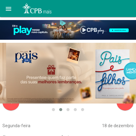

navigate_before
navigate_next
Segunda-feira
18 de dezembro