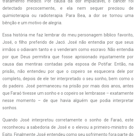
tratamento médico. Por causa da dor implacável, o câncer foi
detectado precocemente, e ela nem sequer precisou de
quimioterapia ou radioterapia. Para Bea, a dor se tornou uma
bênção e um motivo de alegria.
Essa história me faz lembrar do meu personagem bíblico favorito,
José, o filho preferido de Jacó. José não entendia por que seus
irmãos o odiavam tanto e o venderam como escravo. Não entendia
por que Deus permitira que fosse aprisionado injustamente por
causa das mentiras contadas pela esposa de Potifar. Então, na
prisão, não entendeu por que o copeiro se esquecera dele por
completo, depois de ele ter interpretado o seu sonho, bem como o
do padeiro. José permaneceu na prisão por mais dois anos, antes
que Faraó tivesse um sonho e o copeiro se lembrasse – exatamente
nesse momento – de que havia alguém que podia interpretar
sonhos.
Quando José interpretou corretamente o sonho de Faraó, este
reconheceu a sabedoria de José e o elevou a primeiro-ministro do
Egito. Finalmente José entendeu como seu sofrimento fora parte do