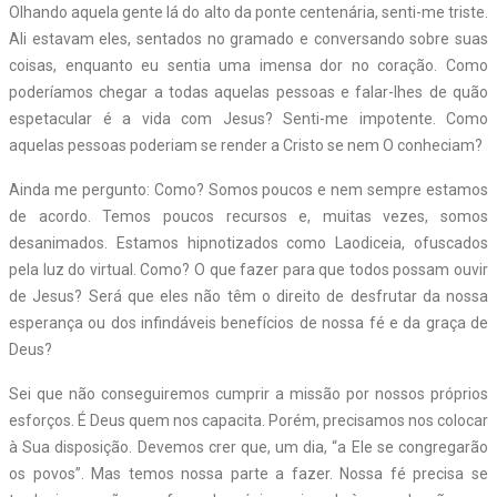
Olhando aquela gente lá do alto da ponte centenária, senti-me triste.
Ali estavam eles, sentados no gramado e conversando sobre suas
coisas, enquanto eu sentia uma imensa dor no coração. Como
poderíamos chegar a todas aquelas pessoas e falar-lhes de quão
espetacular é a vida com Jesus? Senti-me impotente. Como
aquelas pessoas poderiam se render a Cristo se nem O conheciam?
Ainda me pergunto: Como? Somos poucos e nem sempre estamos
de acordo. Temos poucos recursos e, muitas vezes, somos
desanimados. Estamos hipnotizados como Laodiceia, ofuscados
pela luz do virtual. Como? O que fazer para que todos possam ouvir
de Jesus? Será que eles não têm o direito de desfrutar da nossa
esperança ou dos infindáveis benefícios de nossa fé e da graça de
Deus?
Sei que não conseguiremos cumprir a missão por nossos próprios
esforços. É Deus quem nos capacita. Porém, precisamos nos colocar
à Sua disposição. Devemos crer que, um dia, “a Ele se congregarão
os povos”. Mas temos nossa parte a fazer. Nossa fé precisa se