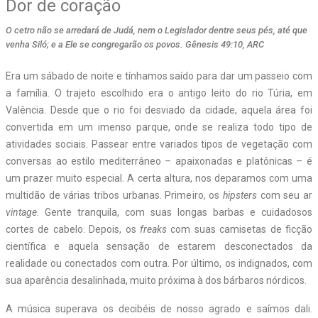
Dor de coração
O cetro não se arredará de Judá, nem o Legislador dentre seus pés, até que
venha Siló; e a Ele se congregarão os povos. Gênesis 49:10, ARC
E
ra um sábado de noite e tínhamos saído para dar um passeio com
a família. O trajeto escolhido era o antigo leito do rio Túria, em
Valência. Desde que o rio foi desviado da cidade, aquela área foi
convertida em um imenso parque, onde se realiza todo tipo de
atividades sociais. Passear entre variados tipos de vegetação com
conversas ao estilo mediterrâneo – apaixonadas e platônicas – é
um prazer muito especial. A certa altura, nos deparamos com uma
multidão de várias tribos urbanas. Primeiro, os
hipsters
com seu ar
vintage
. Gente tranquila, com suas longas barbas e cuidadosos
cortes de cabelo. Depois, os
freaks
com suas camisetas de ficção
científica e aquela sensação de estarem desconectados da
realidade ou conectados com outra. Por último, os indignados, com
sua aparência desalinhada, muito próxima à dos bárbaros nórdicos.
A música superava os decibéis de nosso agrado e saímos dali.