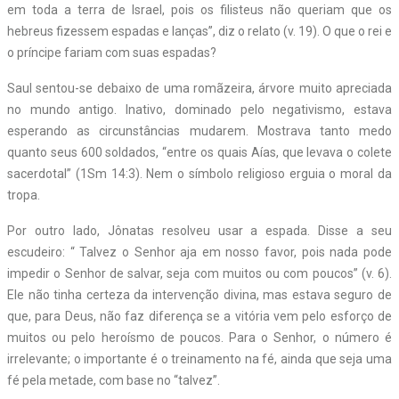
em toda a terra de Israel, pois os filisteus não queriam que os
hebreus fizessem espadas e lanças”, diz o relato (v. 19). O que o rei e
o príncipe fariam com suas espadas?
Saul sentou-se debaixo de uma romãzeira, árvore muito apreciada
no mundo antigo. Inativo, dominado pelo negativismo, estava
esperando as circunstâncias mudarem. Mostrava tanto medo
quanto seus 600 soldados, “entre os quais Aías, que levava o colete
sacerdotal” (1Sm 14:3). Nem o símbolo religioso erguia o moral da
tropa.
Por outro lado, Jônatas resolveu usar a espada. Disse a seu
escudeiro: “ Talvez o Senhor aja em nosso favor, pois nada pode
impedir o Senhor de salvar, seja com muitos ou com poucos” (v. 6).
Ele não tinha certeza da intervenção divina, mas estava seguro de
que, para Deus, não faz diferença se a vitória vem pelo esforço de
muitos ou pelo heroísmo de poucos. Para o Senhor, o número é
irrelevante; o importante é o treinamento na fé, ainda que seja uma
fé pela metade, com base no “talvez”.