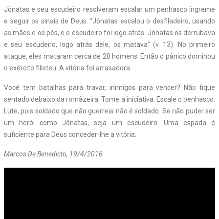
Jônatas e seu escudeiro resolveram escalar um penhasco íngreme
e seguir os sinais de Deus. “Jônatas escalou o desfiladeiro, usando
as mãos e os pés, e o escudeiro foi logo atrás. Jônatas os derrubava
e seu escudeiro, logo atrás dele, os matava” (v. 13). No primeiro
ataque, eles mataram cerca de 20 homens. Então o pânico dominou
o exército filisteu. A vitória foi arrasadora.
Você tem batalhas para travar, inimigos para vencer? Não fique
sentado debaixo da romãzeira. Tome a iniciativa. Escale o penhasco.
Lute, pois soldado que não guerreia não é soldado. Se não puder ser
um herói como Jônatas, seja um escudeiro. Uma espada é
suficiente para Deus conceder-lhe a vitória.
Marcos De Benedicto, 19/4/2016