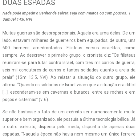
DUAS ESPADAS
Nada pode impedir o Senhor de salvar, seja com muitos ou com poucos. 1
Samuel 14:6, NVI
Muitas guerras são desproporcionais. Aquela era uma delas. De um
lado, estavam milhares de guerreiros bem equipados; de outro, uns
600 homens amedrontados. Filisteus versus israelitas, como
sempre. Ao descrever o primeiro grupo, o cronista diz: “Os filisteus
reuniram-se para lutar contra Israel, com três mil carros de guerra,
seis mil condutores de carros e tantos soldados quanto a areia da
praia” (1Sm 13:5, NVI). Ao relatar a situação do outro grupo, ele
afirma: “Quando os soldados de Israel viram que a situação era difícil
[…], esconderam-se em cavernas e buracos, entre as rochas e em
poços e cisternas” (v. 6).
Se não bastasse o fato de um exército ser numericamente muito
superior e bem organizado, ele possuía a última tecnologia bélica. Já
o outro exército, disperso pelo medo, dispunha de apenas duas
espadas. “Naquela época não havia nem mesmo um único ferreiro