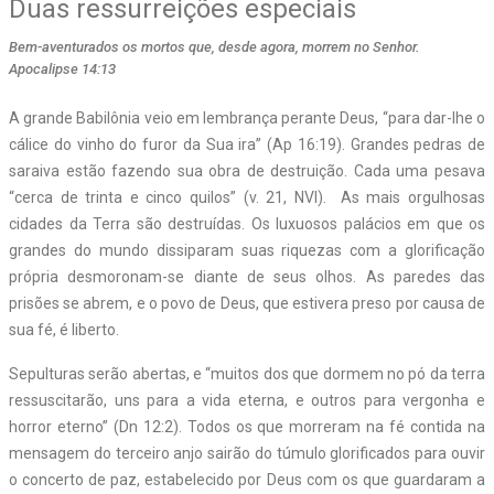
Duas ressurreições especiais
Bem-aventurados os mortos que, desde agora, morrem no Senhor.
Apocalipse 14:13
A grande Babilônia veio em lembrança perante Deus, “para dar-lhe o
cálice do vinho do furor da Sua ira” (Ap 16:19). Grandes pedras de
saraiva estão fazendo sua obra de destruição. Cada uma pesava
“cerca de trinta e cinco quilos” (v. 21, NVI).
As mais orgulhosas
cidades da Terra são destruídas. Os luxuosos palácios em que os
grandes do mundo dissiparam suas riquezas com a glorificação
própria desmoronam-se diante de seus olhos. As paredes das
prisões se abrem, e o povo de Deus, que estivera preso por causa de
sua fé, é liberto.
Sepulturas serão abertas, e “muitos dos que dormem no pó da terra
ressuscitarão, uns para a vida eterna, e outros para vergonha e
horror eterno” (Dn 12:2). Todos os que morreram na fé contida na
mensagem do terceiro anjo sairão do túmulo glorificados para ouvir
o concerto de paz, estabelecido por Deus com os que guardaram a