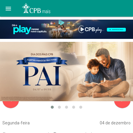

navigate_before
navigate_next
Segunda-feira
04 de dezembro