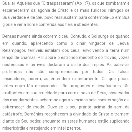
Sua lei. Aqueles que “O traspassaram” (Ap 1:7), os que zombaram e
escarneceram da agonia de Cristo e os mais furiosos inimigos de
Sua verdade e de Seu povo ressuscitam para contemplá-Lo em Sua
glória e ver a honra conferida aos fiéis e obedientes.
Densas nuvens ainda cobrem o céu. Contudo, o Sol surge de quando
em quando, aparecendo como o olhar vingador de Jeová.
Relâmpagos terríveis estalam dos céus, envolvendo a terra num
lençol de chamas. Por sobre o estrondo medonho do trovão, vozes
misteriosas e terríveis declaram a sorte dos ímpios. As palavras
proferidas não são compreendidas por todos. Os falsos
ensinadores, porém, as entendem distintamente. Os que pouco
antes eram tão descuidados, tão arrogantes e desafiadores, tão
exultantes em sua crueldade para com o povo de Deus, observador
dos mandamentos, acham-se agora vencidos pela consternação e a
estremecer de medo. Ouve-se o seu pranto acima do som da
catástrofe. Demônios reconhecem a divindade de Cristo e tremem
diante de Seu poder, enquanto os seres humanos estão suplicando
misericórdia e rastejando em infeliz terror.