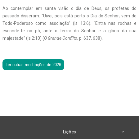
Ao contemplar em santa visão o dia de Deus, os profetas do
passado disseram: “Uivai, pois está perto o Dia do Senhor; vem do
Todo-Poderoso como assolação” (Is 13:6). “Entra nas rochas e
esconde-te no pó, ante o terror do Senhor e a glória da sua
majestade” (Is 2:10) (
O Grande Conflito
, p. 637, 638).
Ler outras meditações de 2026
Lições