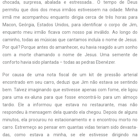
chocada, surpresa, abalada e estressada… O tempo de Deus
permitiu que dois dos meus irmãos estivessem na cidade. Minha
irmã me acompanhou enquanto dirigia cerca de três horas para
Macon, Geórgia, Estados Unidos, para identificar o corpo de Jim,
enquanto meu irmão ficava com nosso pai inválido. Ao longo do
caminho, todas as músicas que cantamos incluía o nome de Jesus.
Por quê? Porque antes do amanhecer, eu havia reagido a um sonho
com a morte chamando o nome de Jesus. Uma semente de
conforto havia sido plantada – todas as pedras Ebenézer.
Por causa de uma nota fiscal de um kit de pressão arterial
encontrado em seu carro, deduzi que Jim não estava se sentindo
bem. Talvez imaginando que estivesse apenas com fome, ele ligou
para uma ex-aluna para que fosse encontrá-lo para um almoço
tardio. Ele a informou que estava no restaurante, mas não
respondeu à mensagem dela quando ela chegou. Depois de alguns
minutos, ela procurou no estacionamento e o encontrou morto no
carro. Estremeço ao pensar em quantas vidas teriam sido devasta-
das, como estava a minha, se ele estivesse dirigindo na