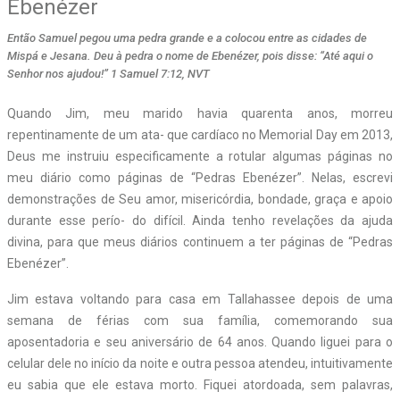
Ebenézer
Então Samuel pegou uma pedra grande e a colocou entre as cidades de
Mispá e Jesana. Deu à pedra o nome de Ebenézer, pois disse: “Até aqui o
Senhor nos ajudou!” 1 Samuel 7:12, NVT
Q
uando Jim, meu marido havia quarenta anos, morreu
repentinamente de um ata- que cardíaco no Memorial Day em 2013,
Deus me instruiu especificamente a rotular algumas páginas no
meu diário como páginas de “Pedras Ebenézer”. Nelas, escrevi
demonstrações de Seu amor, misericórdia, bondade, graça e apoio
durante esse perío- do difícil. Ainda tenho revelações da ajuda
divina, para que meus diários continuem a ter páginas de “Pedras
Ebenézer”.
Jim estava voltando para casa em Tallahassee depois de uma
semana de férias com sua família, comemorando sua
aposentadoria e seu aniversário de 64 anos. Quando liguei para o
celular dele no início da noite e outra pessoa atendeu, intuitivamente
eu sabia que ele estava morto. Fiquei atordoada, sem palavras,