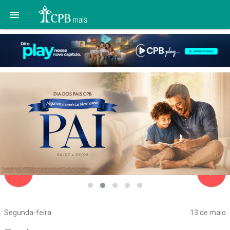

navigate_before
navigate_next
Segunda-feira
13 de maio