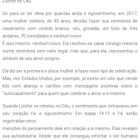
Lúcifer no Céu.
Só para se ter ideia por quantas anda o egocentrismo, em 2017,
uma mulher solteira, de 40 anos, decidiu fazer sua cerimônia de
casamento com vestido branco, véu, grinalda, um bolo de três
andares, 70 convidados e nenhum noivo.
É isso mesmo: nenhum noivo. Ela resolveu se casar consigo mesma
numa cerimônia sem valor legal, mas que, para ela, representou o
símbolo de seu amor-próprio.
Ela diz ser a primeira e única mulher a fazer esse tipo de celebração.
Mas, nos Estados Unidos, por exemplo, já existe um site que vende
kits com aliança e cartões com mensagens positivas sobre o
“autocasamento” para quem quer celebrar o amor a si mesmo.
Quando Lúcifer se rebelou no Céu, o sentimento que extravasou em
seu coração foi o egocentrismo. Em Isaías 14:13 e 14, estão
registradas cinco
menções do pensamento dele em relação a si mesmo. Elas revelam
sua autoidolatria.
Desde que ele conseguiu infectar o ser humano