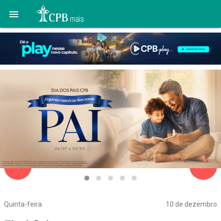

navigate_before
navigate_next
Quinta-feira
10 de dezembro