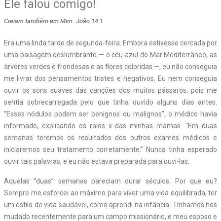
Ele falou comigo!
Creiam também em Mim. João 14:1
Era uma linda tarde de segunda-feira. Embora estivesse cercada por
uma paisagem deslumbrante — o céu azul do Mar Mediterrâneo, as
árvores verdes e frondosas e as flores coloridas —, eu não conseguia
me livrar dos pensamentos tristes e negativos. Eu nem conseguia
ouvir os sons suaves das canções dos muitos pássaros, pois me
sentia sobrecarregada pelo que tinha ouvido alguns dias antes.
“Esses nódulos podem ser benignos ou malignos”, o médico havia
informado, explicando os raios x das minhas mamas. “Em duas
semanas teremos os resultados dos outros exames médicos e
iniciaremos seu tratamento corretamente.” Nunca tinha esperado
ouvir tais palavras, e eu não estava preparada para ouvi-las.
Aquelas “duas” semanas pareciam durar séculos. Por que eu?
Sempre me esforcei ao máximo para viver uma vida equilibrada, ter
um estilo de vida saudável, como aprendi na infância. Tínhamos nos
mudado recentemente para um campo missionário, e meu esposo e