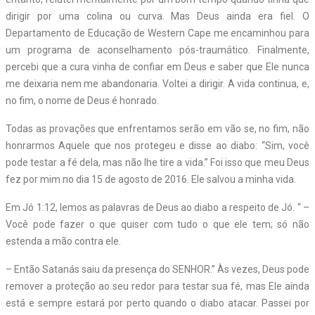
dirigir por uma colina ou curva. Mas Deus ainda era fiel. O
Departamento de Educação de Western Cape me encaminhou para
um programa de aconselhamento pós-traumático. Finalmente,
percebi que a cura vinha de confiar em Deus e saber que Ele nunca
me deixaria nem me abandonaria. Voltei a dirigir. A vida continua, e,
no fim, o nome de Deus é honrado.
Todas as provações que enfrentamos serão em vão se, no fim, não
honrarmos Aquele que nos protegeu e disse ao diabo: “Sim, você
pode testar a fé dela, mas não lhe tire a vida.” Foi isso que meu Deus
fez por mim no dia 15 de agosto de 2016. Ele salvou a minha vida.
Em Jó 1:12, lemos as palavras de Deus ao diabo a respeito de Jó. “ –
Você pode fazer o que quiser com tudo o que ele tem; só não
estenda a mão contra ele.
– Então Satanás saiu da presença do SENHOR.” Às vezes, Deus pode
remover a proteção ao seu redor para testar sua fé, mas Ele ainda
está e sempre estará por perto quando o diabo atacar. Passei por