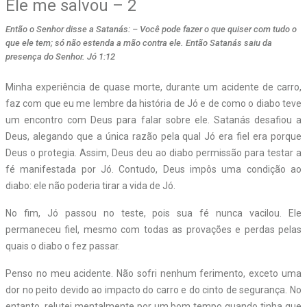
Ele me salvou – 2
Então o Senhor disse a Satanás: – Você pode fazer o que quiser com tudo o
que ele tem; só não estenda a mão contra ele. Então Satanás saiu da
presença do Senhor. Jó 1:12
Minha experiência de quase morte, durante um acidente de carro,
faz com que eu me lembre da história de Jó e de como o diabo teve
um encontro com Deus para falar sobre ele. Satanás desafiou a
Deus, alegando que a única razão pela qual Jó era fiel era porque
Deus o protegia. Assim, Deus deu ao diabo permissão para testar a
fé manifestada por Jó. Contudo, Deus impôs uma condição ao
diabo: ele não poderia tirar a vida de Jó.
No fim, Jó passou no teste, pois sua fé nunca vacilou. Ele
permaneceu fiel, mesmo com todas as provações e perdas pelas
quais o diabo o fez passar.
Penso no meu acidente. Não sofri nenhum ferimento, exceto uma
dor no peito devido ao impacto do carro e do cinto de segurança. No
entanto, relutei mentalmente por um bom tempo quando tinha que