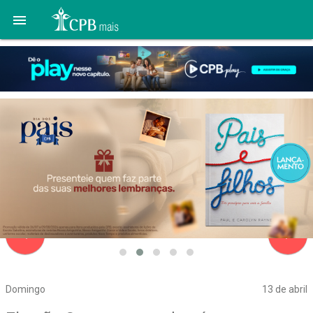

navigate_before
navigate_next
Domingo
13 de abril