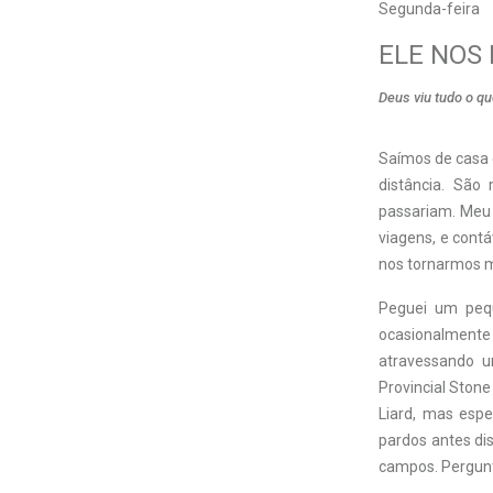
Segunda-feira
ELE NOS
Deus viu tudo o qu
Saímos de casa e
distância. São
passariam. Meu e
viagens, e cont
nos tornarmos m
Peguei um pequ
ocasionalmente 
atravessando 
Provincial Stone
Liard, mas espe
pardos antes di
campos. Pergunte