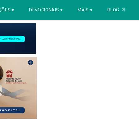
ÇÕES ▾
DEVOCIONAIS ▾
MAIS ▾
BLOG
⇱