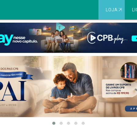
LOJA
⇱
LI