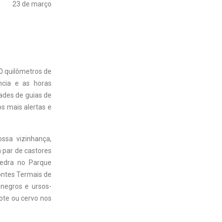
23 de março
00 quilômetros de
ncia e as horas
dades de guias de
s mais alertas e
ssa vizinhança,
 par de castores
edra no Parque
Fontes Termais de
-negros e ursos-
ote ou cervo nos