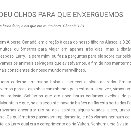
 DEU OLHOS PARA QUE ENXERGUEMOS
e havia feito, e eis que era muito bom. Gênesis 1:31
m Alberta, Canadá, em direção à casa do nosso filho no Alasca, a 3.2
 muitos quilômetros para viajar em apenas três dias, mas a distâ
sposo, Larry, lia para mim, eu fazia perguntas para ele sobre curiosi
ávamos os animais selvagens que avistávamos, a fim de nos mantermo
ais conscientes do nosso mundo maravilhoso.
eno caderno em minha bolsa e comecei a olhar ao redor. Em no
vemos porcos-espinhos caminhando pela estrada. Uma vez, vimos um
uma rodovia. Sabíamos que em nove horas veríamos ovelhas de p
 Mountain e que, no dia seguinte, haveria bisões na floresta perto das 
rávamos encontrar um ou dois coiotes, alguns veados, alces, ursos
sso. Os quilômetros passavam rapidamente, e não víamos nenhum coi
i ao Larry qual era o comprimento do rio Yukon. Nenhum urso à vista.