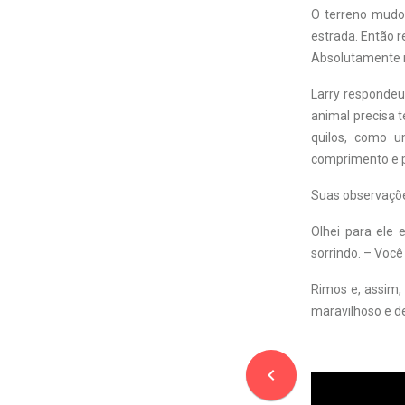
O terreno mudou
estrada. Então 
Absolutamente n
Larry respondeu
animal precisa 
quilos, como u
comprimento e p
Suas observaçõe
Olhei para ele 
sorrindo. – Você
Rimos e, assim,
maravilhoso e de
navigate_before