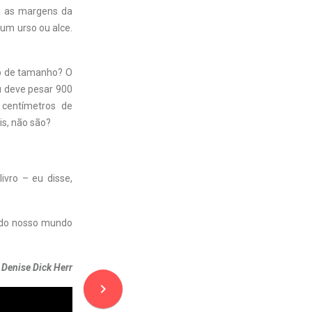
va as margens da
um urso ou alce.
io de tamanho? O
u deve pesar 900
 centímetros de
s, não são?
ivro – eu disse,
a do nosso mundo
Denise Dick Herr
navigate_next