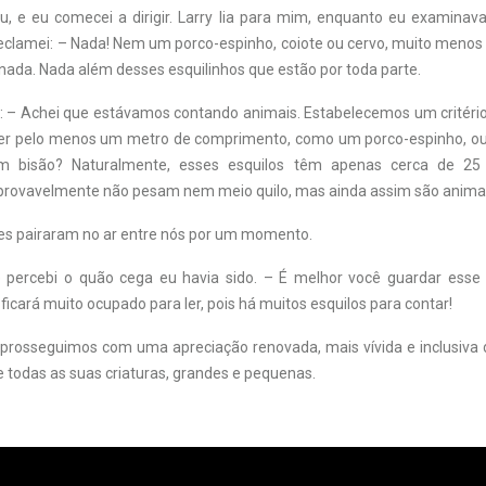
, e eu comecei a dirigir. Larry lia para mim, enquanto eu examina
reclamei: – Nada! Nem um porco-espinho, coiote ou cervo, muito menos 
ada. Nada além desses esquilinhos que estão por toda parte.
: – Achei que estávamos contando animais. Estabelecemos um critér
ter pelo menos um metro de comprimento, como um porco-espinho, o
m bisão? Naturalmente, esses esquilos têm apenas cerca de 25
rovavelmente não pesam nem meio quilo, mas ainda assim são animai
s pairaram no ar entre nós por um momento.
e percebi o quão cega eu havia sido. – É melhor você guardar esse l
 ficará muito ocupado para ler, pois há muitos esquilos para contar!
 prosseguimos com uma apreciação renovada, mais vívida e inclusiv
 todas as suas criaturas, grandes e pequenas.