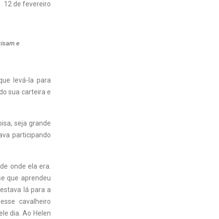
12 de fevereiro
cisam e
que levá-la para
o sua carteira e
isa, seja grande
ava participando
de onde ela era.
nse que aprendeu
stava lá para a
esse cavalheiro
le dia. Ao Helen