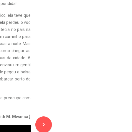
spondida!
ico, ela teve que
 ela perdeu o voo
tecia no país na
 um caminho para
sar a noite. Mas
l como chegar ao
bus da cidade. A
 enviou um gentil
Ele pegou a bolsa
mbarcar perto do
 se preocupe com
dith M. Mwansa }
navigate_next