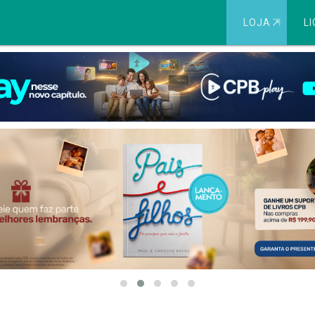
LOJA
⇱
LI