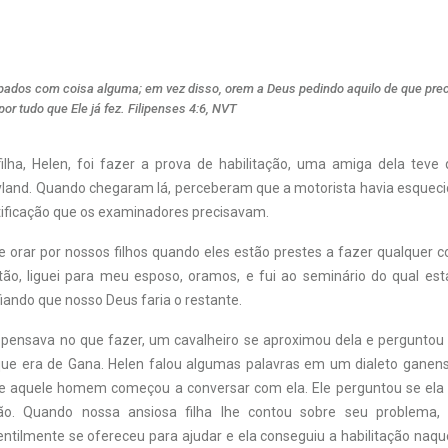
ados com coisa alguma; em vez disso, orem a Deus pedindo aquilo de que pre
r tudo que Ele já fez. Filipenses 4:6, NVT
lha, Helen, foi fazer a prova de habilitação, uma amiga dela teve 
yland. Quando chegaram lá, perceberam que a motorista havia esquecid
ntificação que os examinadores precisavam.
 orar por nossos filhos quando eles estão prestes a fazer qualquer co
ão, liguei para meu esposo, oramos, e fui ao seminário do qual est
iando que nosso Deus faria o restante.
pensava no que fazer, um cavalheiro se aproximou dela e perguntou 
 que era de Gana. Helen falou algumas palavras em um dialeto gane
 aquele homem começou a conversar com ela. Ele perguntou se ela e
ão. Quando nossa ansiosa filha lhe contou sobre seu problema, 
ntilmente se ofereceu para ajudar e ela conseguiu a habilitação naque