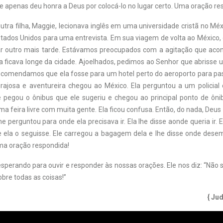
le apenas deu honra a Deus por colocá-lo no lugar certo. Uma oração re
ra filha, Maggie, lecionava inglês em uma universidade cristã no Méx
stados Unidos para uma entrevista. Em sua viagem de volta ao México,
r outro mais tarde. Estávamos preocupados com a agitação que acon
la ficava longe da cidade. Ajoelhados, pedimos ao Senhor que abrisse
recomendamos que ela fosse para um hotel perto do aeroporto para pas
rajosa e aventureira chegou ao México. Ela perguntou a um policia
pegou o ônibus que ele sugeriu e chegou ao principal ponto de ôni
a feira livre com muita gente. Ela ficou confusa. Então, do nada, Deus
he perguntou para onde ela precisava ir. Ela lhe disse aonde queria ir. 
e ela o seguisse. Ele carregou a bagagem dela e lhe disse onde dese
ma oração respondida!
esperando para ouvir e responder às nossas orações. Ele nos diz: “Não
bre todas as coisas!”
{ Ju