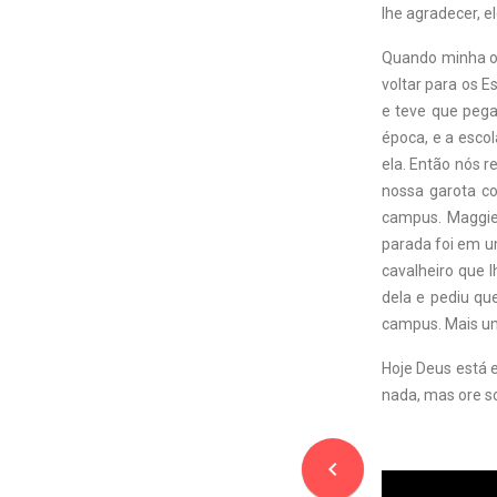
lhe agradecer, e
Quando minha out
voltar para os E
e teve que pega
época, e a esco
ela. Então nós 
nossa garota co
campus. Maggie 
parada foi em um
cavalheiro que l
dela e pediu qu
campus. Mais u
Hoje Deus está 
nada, mas ore so
navigate_before