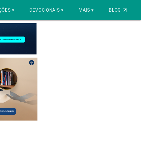
ÇÕES ▾
DEVOCIONAIS ▾
MAIS ▾
BLOG
⇱