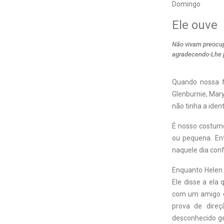
Domingo
Ele ouve
Não vivam preocup
agradecendo-Lhe po
Quando nossa fi
Glenburnie, Mar
não tinha a ide
É nosso costume
ou pequena. Ent
naquele dia conf
Enquanto Helen 
Ele disse a ela
com um amigo e
prova de direç
desconhecido ge