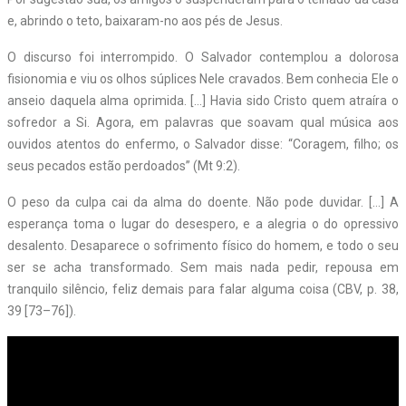
e, abrindo o teto, baixaram-no aos pés de Jesus.
O discurso foi interrompido. O Salvador contemplou a dolorosa
fisionomia e viu os olhos súplices Nele cravados. Bem conhecia Ele o
anseio daquela alma oprimida. […] Havia sido Cristo quem atraíra o
sofredor a Si. Agora, em palavras que soavam qual música aos
ouvidos atentos do enfermo, o Salvador disse: “Coragem, filho; os
seus pecados estão perdoados” (Mt 9:2).
O peso da culpa cai da alma do doente. Não pode duvidar. […] A
esperança toma o lugar do desespero, e a alegria o do opressivo
desalento. Desaparece o sofrimento físico do homem, e todo o seu
ser se acha transformado. Sem mais nada pedir, repousa em
tranquilo silêncio, feliz demais para falar alguma coisa (CBV, p. 38,
39 [73–76]).