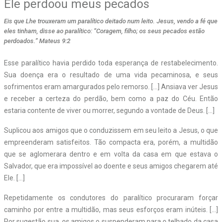
Ele perdoou meus pecados
Eis que Lhe trouxeram um paralítico deitado num leito. Jesus, vendo a fé que
eles tinham, disse ao paralítico: “Coragem, filho; os seus pecados estão
perdoados.” Mateus 9:2
Esse paralítico havia perdido toda esperança de restabelecimento.
Sua doença era o resultado de uma vida pecaminosa, e seus
sofrimentos eram amargurados pelo remorso. […] Ansiava ver Jesus
e receber a certeza do perdão, bem como a paz do Céu. Então
estaria contente de viver ou morrer, segundo a vontade de Deus. […]
Suplicou aos amigos que o conduzissem em seu leito a Jesus, o que
empreenderam satisfeitos. Tão compacta era, porém, a multidão
que se aglomerara dentro e em volta da casa em que estava o
Salvador, que era impossível ao doente e seus amigos chegarem até
Ele. […]
Repetidamente os condutores do paralítico procuraram forçar
caminho por entre a multidão, mas seus esforços eram inúteis. […]
Por sugestão sua, os amigos o suspenderam para o telhado da casa