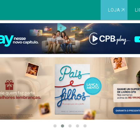
LOJA
⇱
LI