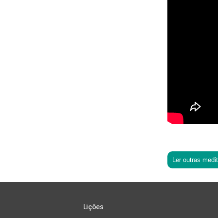
Ler outras medi
Lições