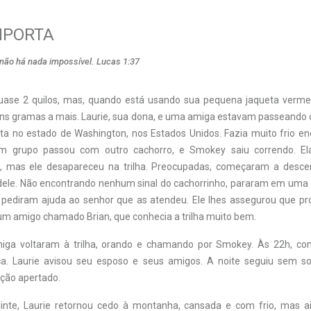
MPORTA
não há nada impossível. Lucas 1:37
ase 2 quilos, mas, quando está usando sua pequena jaqueta vermel
uns gramas a mais. Laurie, sua dona, e uma amiga estavam passeand
ta no estado de Washington, nos Estados Unidos. Fazia muito frio e
m grupo passou com outro cachorro, e Smokey saiu correndo. E
e, mas ele desapareceu na trilha. Preocupadas, começaram a desce
a dele. Não encontrando nenhum sinal do cachorrinho, pararam em uma
a e pediram ajuda ao senhor que as atendeu. Ele lhes assegurou que p
um amigo chamado Brian, que conhecia a trilha muito bem.
iga voltaram à trilha, orando e chamando por Smokey. Às 22h, com
a. Laurie avisou seu esposo e seus amigos. A noite seguiu sem s
ação apertado.
nte, Laurie retornou cedo à montanha, cansada e com frio, mas ai