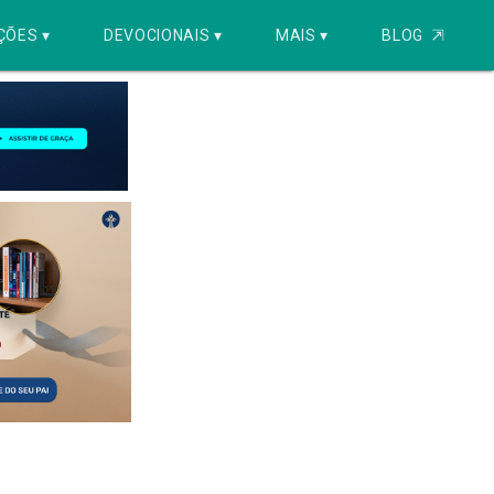
ÇÕES ▾
DEVOCIONAIS ▾
MAIS ▾
BLOG
⇱