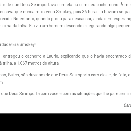
ar de que Deus Se importava com ela ou com seu cachorrinho. À me
ensava que nunca mais veria Smokey, pois 36 horas já haviam se p
arecido. No entanto, quando parou para descansar, ainda sem esperan
de cima da trilha. Ela viu um homem descendo e segurando algo peque
erdade! Era Smokey!
, entregou o cachorro a Laurie, explicando que o havia encontrado
 trilha, a 1.067 metros de altura.
oso, Butch, não duvidam de que Deus Se importa com eles e, de fato, 
ey.
a que Deus Se importa com você e com as situações que lhe parecem i
Car