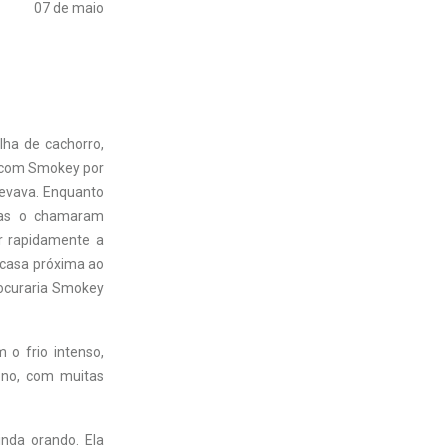
07 de maio
ha de cachorro,
o com Smokey por
nevava. Enquanto
las o chamaram
r rapidamente a
 casa próxima ao
rocuraria Smokey
 o frio intenso,
ono, com muitas
nda orando. Ela