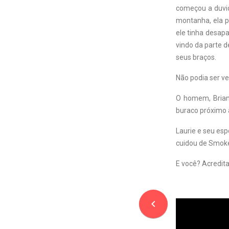
começou a duvid
montanha, ela p
ele tinha desap
vindo da parte 
seus braços.
Não podia ser v
O homem, Brian
buraco próximo à
Laurie e seu esp
cuidou de Smok
E você? Acredit
navigate_before