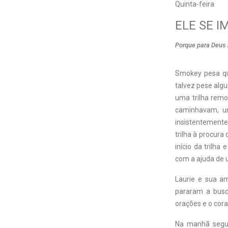
Quinta-feira
ELE SE I
Porque para Deus 
S
mokey pesa qu
talvez pese alg
uma trilha remo
caminhavam, u
insistentement
trilha à procur
início da trilh
com a ajuda de 
Laurie e sua am
pararam a busc
orações e o cor
Na manhã segui