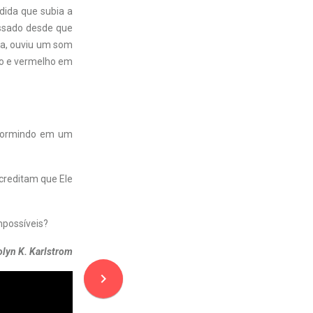
dida que subia a
assado desde que
ça, ouviu um som
no e vermelho em
 dormindo em um
acreditam que Ele
mpossíveis?
olyn K. Karlstrom
navigate_next