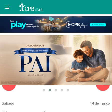

navigate_before
navigate_next
Sábado
14 de março