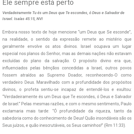
Ele sempre está perto
Verdadeiramente Tu és um Deus que Te escondes, ó Deus e Salvador de
Israel. Isaías 45:15, NVI
Embora nosso texto de hoje mencione “um Deus que Se esconde”,
na realidade, o sentido da expressão remete ao mistério que
geralmente envolve os atos divinos. Israel ocupava um lugar
especial nos planos do Senhor, mas as demais nações não estavam
excluídas do plano da salvação. O propósito divino era que,
influenciados pelas bênçãos concedidas a Israel, outros povos
fossem atraídos ao Supremo Doador, reconhecendo-O como
verdadeiro Deus. Maravilhado com a profundidade dos propósitos
divinos, o profeta sentiu-se incapaz de entendê-los e exultou:
“Verdadeiramente és um Deus que Te escondes, ó Deus e Salvador
de Israel.” Pelas mesmas razões, e com o mesmo sentimento, Paulo
exclamaria mais tarde: “Ó profundidade da riqueza, tanto da
sabedoria como do conhecimento de Deus! Quão insondáveis são os
Seus juízos, e quão inescrutáveis, os Seus caminhos!” (Rm 11:33).