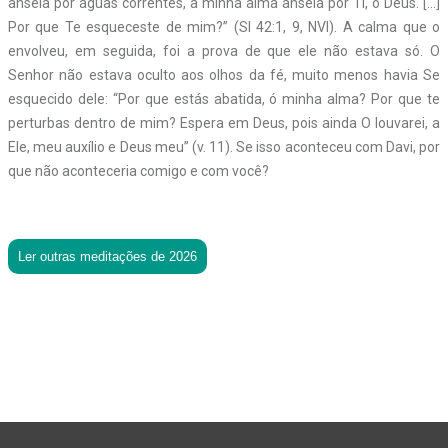
anseia por águas correntes, a minha alma anseia por Ti, ó Deus. […]
Por que Te esqueceste de mim?” (Sl 42:1, 9, NVI). A calma que o
envolveu, em seguida, foi a prova de que ele não estava só. O
Senhor não estava oculto aos olhos da fé, muito menos havia Se
esquecido dele: “Por que estás abatida, ó minha alma? Por que te
perturbas dentro de mim? Espera em Deus, pois ainda O louvarei, a
Ele, meu auxílio e Deus meu” (v. 11). Se isso aconteceu com Davi, por
que não aconteceria comigo e com você?
Ler outras meditações de 2026