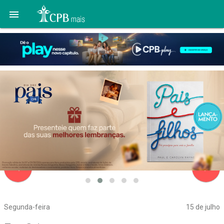

navigate_before
navigate_next
Segunda-feira
15 de julho