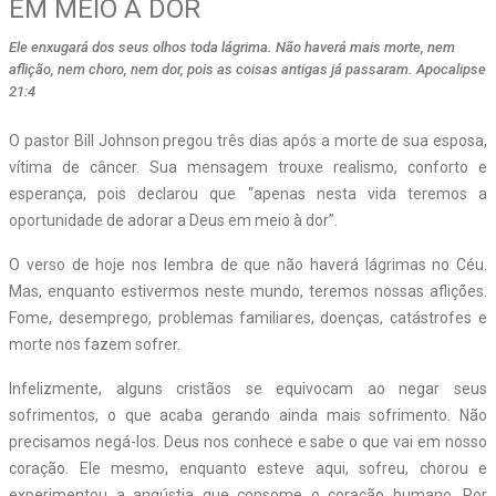
EM MEIO À DOR
Ele enxugará dos seus olhos toda lágrima. Não haverá mais morte, nem
aflição, nem choro, nem dor, pois as coisas antigas já passaram. Apocalipse
21:4
O pastor Bill Johnson pregou três dias após a morte de sua esposa,
vítima de câncer. Sua mensagem trouxe realismo, conforto e
esperança, pois declarou que “apenas nesta vida teremos a
oportunidade de adorar a Deus em meio à dor”.
O verso de hoje nos lembra de que não haverá lágrimas no Céu.
Mas, enquanto estivermos neste mundo, teremos nossas aflições.
Fome, desemprego, problemas familiares, doenças, catástrofes e
morte nos fazem sofrer.
Infelizmente, alguns cristãos se equivocam ao negar seus
sofrimentos, o que acaba gerando ainda mais sofrimento. Não
precisamos negá-los. Deus nos conhece e sabe o que vai em nosso
coração. Ele mesmo, enquanto esteve aqui, sofreu, chorou e
experimentou a angústia que consome o coração humano. Por