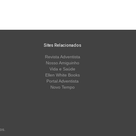
Sites Relacionados
Revista Adventista
Nosso Amiguinho
Vida e Saúde
Ellen White Books
Portal Adventista
Novo Tempo
os.