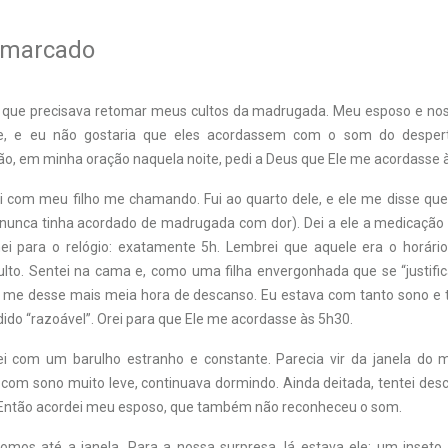
 marcado
di que precisava retomar meus cultos da madrugada. Meu esposo e nos
e, e eu não gostaria que eles acordassem com o som do desper
o, em minha oração naquela noite, pedi a Deus que Ele me acordasse 
i com meu filho me chamando. Fui ao quarto dele, e ele me disse qu
 nunca tinha acordado de madrugada com dor). Dei a ele a medicação e
ei para o relógio: exatamente 5h. Lembrei que aquele era o horári
to. Sentei na cama e, como uma filha envergonhada que se “justifica
 me desse mais meia hora de descanso. Eu estava com tanto sono e
ido “razoável”. Orei para que Ele me acordasse às 5h30.
ei com um barulho estranho e constante. Parecia vir da janela do 
om sono muito leve, continuava dormindo. Ainda deitada, tentei desco
 Então acordei meu esposo, que também não reconheceu o som.
mos até a janela. Para a nossa surpresa, lá estava ele: um inseto 