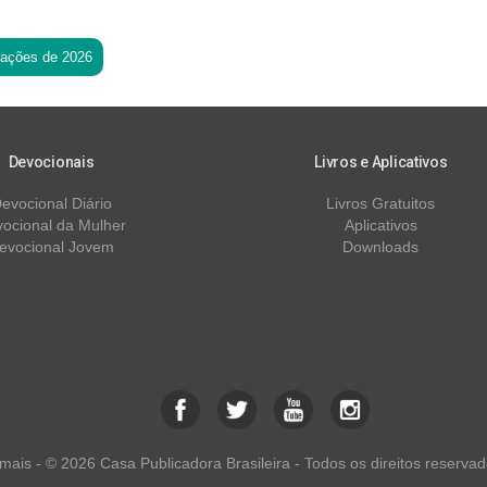
tações de 2026
Devocionais
Livros e Aplicativos
evocional Diário
Livros Gratuitos
ocional da Mulher
Aplicativos
evocional Jovem
Downloads
ais - © 2026 Casa Publicadora Brasileira - Todos os direitos reservad