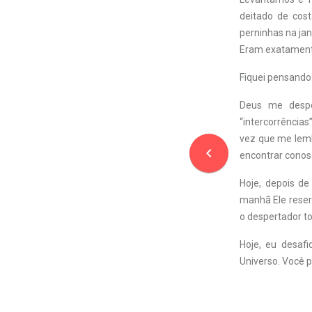
deitado de cost
perninhas na jan
Eram exatament
Fiquei pensando
Deus me despe
“intercorrência
vez que me lembr
navigate_before
encontrar conos
Hoje, depois d
manhã Ele reser
o despertador t
Hoje, eu desaf
Universo. Você p