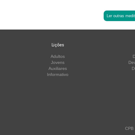
Ler outras medi
Lições
Adultos
D
Jovens
Dev
Auxiliares
D
Informativo
CPB m