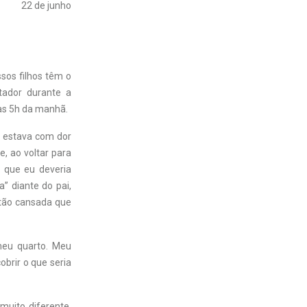
22 de junho
sos filhos têm o
tador durante a
às 5h da manhã.
e estava com dor
, ao voltar para
o que eu deveria
” diante do pai,
 tão cansada que
meu quarto. Meu
brir o que seria
muito diferente,