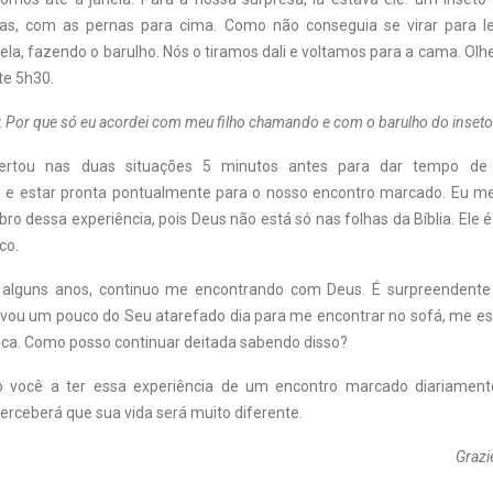
as, com as pernas para cima. Como não conseguia se virar para le
ela, fazendo o barulho. Nós o tiramos dali e voltamos para a cama. Olhe
e 5h30.
:
Por que só eu acordei com meu filho chamando e com o barulho do inseto
rtou nas duas situações 5 minutos antes para dar tempo de 
s” e estar pronta pontualmente para o nosso encontro marcado. Eu 
o dessa experiência, pois Deus não está só nas folhas da Bíblia. Ele é
co.
e alguns anos, continuo me encontrando com Deus. É surpreendente
vou um pouco do Seu atarefado dia para me encontrar no sofá, me 
oca. Como posso continuar deitada sabendo disso?
io você a ter essa experiência de um encontro marcado diariamen
erceberá que sua vida será muito diferente.
Grazi