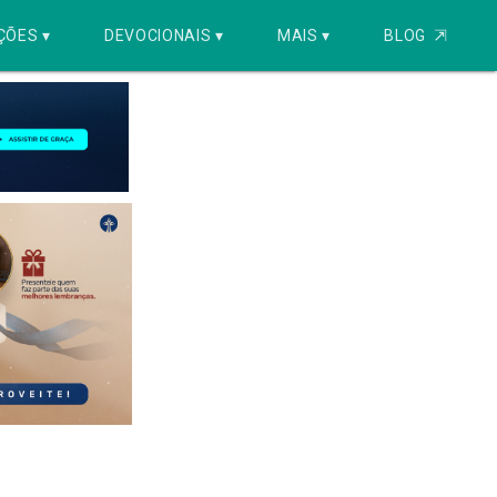
ÇÕES ▾
DEVOCIONAIS ▾
MAIS ▾
BLOG
⇱