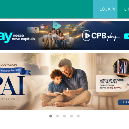
LOJA
⇱
LI