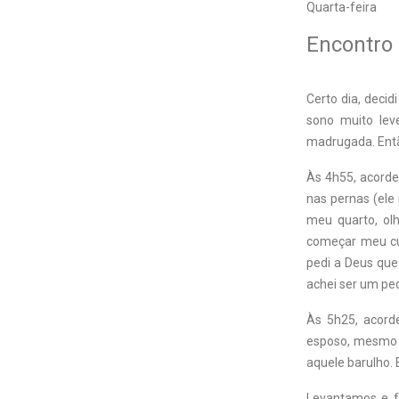
Quarta-feira
Encontro
Certo dia, deci
sono muito lev
madrugada. Entã
Às 4h55, acorde
nas pernas (ele
meu quarto, olh
começar meu cul
pedi a Deus que
achei ser um ped
Às 5h25, acord
esposo, mesmo c
aquele barulho.
Levantamos e fo