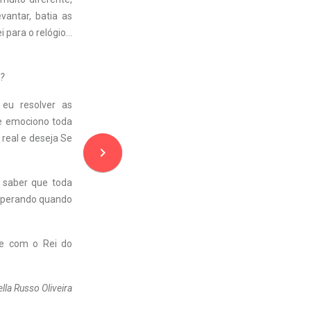
vantar, batia as
i para o relógio…
?
eu resolver as
me emociono toda
 real e deseja Se
navigate_next
 saber que toda
esperando quando
te com o Rei do
ella Russo Oliveira