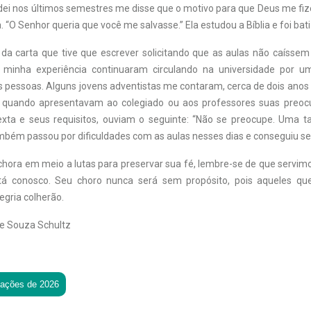
dei nos últimos semestres me disse que o motivo para que Deus me fiz
a. “O Senhor queria que você me salvasse.” Ela estudou a Bíblia e foi bat
da carta que tive que escrever solicitando que as aulas não caíssem
 minha experiência continuaram circulando na universidade por
 pessoas. Alguns jovens adventistas me contaram, cerca de dois anos
, quando apresentavam ao colegiado ou aos professores suas preo
sexta e seus requisitos, ouviam o seguinte: “Não se preocupe. Uma t
mbém passou por dificuldades com as aulas nesses dias e conseguiu se
chora em meio a lutas para preservar sua fé, lembre-se de que servimo
á conosco. Seu choro nunca será sem propósito, pois aqueles 
egria colherão.
de Souza Schultz
tações de 2026