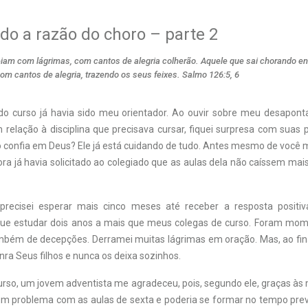
o a razão do choro – parte 2
am com lágrimas, com cantos de alegria colherão. Aquele que sai chorando en
om cantos de alegria, trazendo os seus feixes. Salmo 126:5, 6
do curso já havia sido meu orientador. Ao ouvir sobre meu desapon
relação à disciplina que precisava cursar, fiquei surpresa com suas p
o confia em Deus? Ele já está cuidando de tudo. Antes mesmo de você 
ora já havia solicitado ao colegiado que as aulas dela não caíssem mai
recisei esperar mais cinco meses até receber a resposta positiv
e que estudar dois anos a mais que meus colegas de curso. Foram mom
ambém de decepções. Derramei muitas lágrimas em oração. Mas, ao final
ra Seus filhos e nunca os deixa sozinhos.
urso, um jovem adventista me agradeceu, pois, segundo ele, graças às 
um problema com as aulas de sexta e poderia se formar no tempo pre