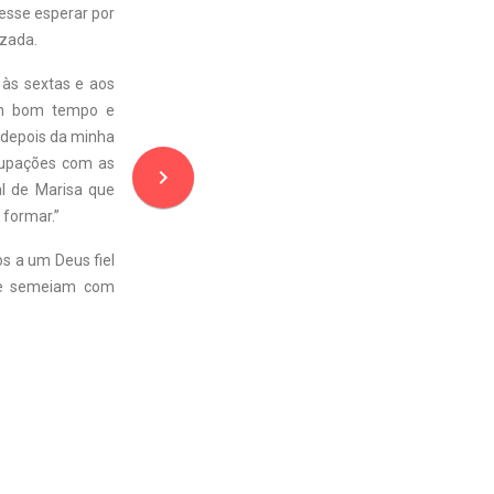
esse esperar por
izada.
 às sextas e aos
 um bom tempo e
 depois da minha
cupações com as
navigate_next
al de Marisa que
 formar.”
s a um Deus fiel
que semeiam com