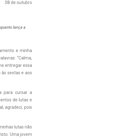
08 de outubro
quanto lança a
tamento e minha
alavras: “Calma,
me entregar essa
s às sextas e aos
a para cursar a
entos de lutas e
, agradeci, pois
minhas lutas não
visto. Uma jovem