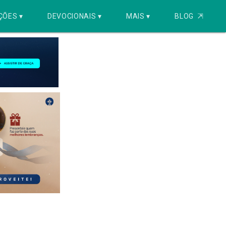
ÇÕES ▾
DEVOCIONAIS ▾
MAIS ▾
BLOG
⇱