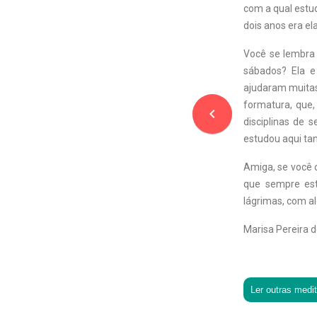
com a qual estu
dois anos era el
Você se lembra 
sábados? Ela e
ajudaram muitas
formatura, que
navigate_before
disciplinas de 
estudou aqui ta
Amiga, se você 
que sempre est
lágrimas, com al
Marisa Pereira 
Ler outras medi