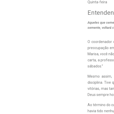
Quinta-feira
Entendend
Aqueles que semei
semente, voltará c
O
coordenador 
preocupação em 
Marisa, você nã
carta, a profess
sábados.”
Mesmo assim, p
disciplina. Tiv
vitórias, mas t
Deus sempre hon
Ao término do c
havia tido nenh