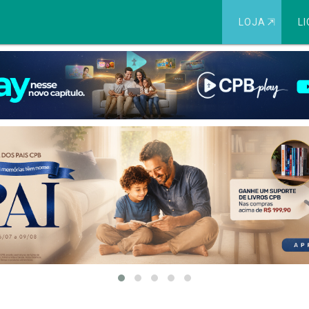
LOJA
⇱
LI