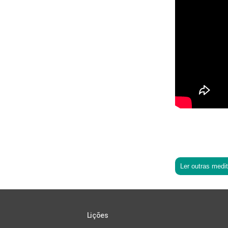
Ler outras medi
Lições