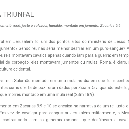
 TRIUNFAL
vem até você, justo e salvador, humilde, montado em jumento. Zacarias 9:9
fal em Jerusalém foi um dos pontos altos do ministério de Jesus.
umento? Sendo rei, não seria melhor desfilar em um puro-sangue? A
 os reis montavam cavalos apenas quando iam para a guerra; em tem
al de coroação, eles montavam jumentos ou mulas. Roma, é claro, 
cultura ocidental.
, vemos Salomão montado em uma mula no dia em que foi reconhec
mentos como oferta de paz foram dados por Ziba a Davi quando este fug
e que morreu montado em uma mula real (2Sm 18:9).
ento em Zacarias 9:9 e 10 se encaixa na narrativa de um rei justo e
. Em vez de cavalgar para conquistar Jerusalém militarmente, o Mes
 contrastando com os generais romanos que desfilavam a caval