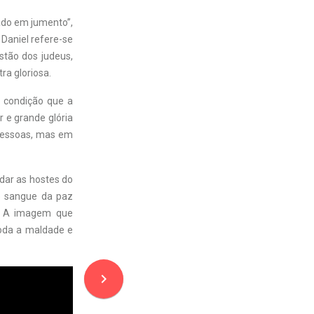
ado em jumento”,
 Daniel refere-se
estão dos judeus,
ra gloriosa.
 condição que a
 e grande glória
 pessoas, mas em
dar as hostes do
o sangue da paz
o. A imagem que
 toda a maldade e
navigate_next