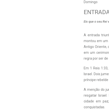
Domingo
ENTRADA
Eis que o seu Rei 
A entrada triun
montou em um j
Antigo Oriente,
em um cerimoni
regra por ser de 
Em 1 Reis 1:33
Israel. Dois ju
príncipe rebeld
A menção do jum
resgatar Israel
cidade em paz,
conquistadas.