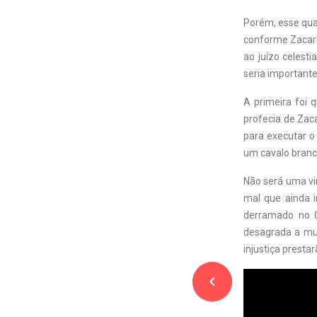
Porém, esse qua
conforme Zacaria
ao juízo celesti
seria importante
A primeira foi
profecia de Zac
para executar o
um cavalo branco
Não será uma vi
mal que ainda 
derramado no C
desagrada a muit
injustiça prestar
navigate_before