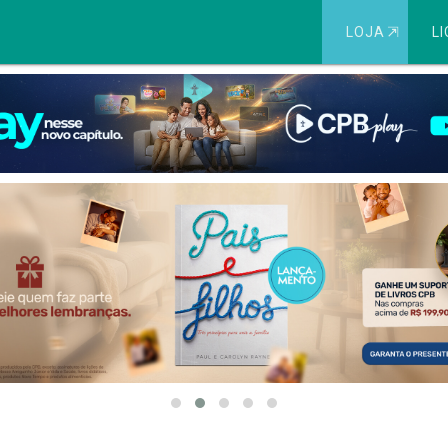
LOJA
⇱
LI