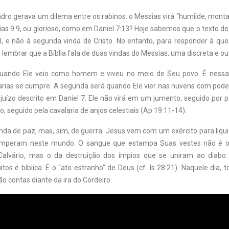
dro gerava um dilema entre os rabinos: o Messias virá “humilde, mont
s 9:9, ou glorioso, como em Daniel 7:13? Hoje sabemos que o texto de
al, e não à segunda vinda de Cristo. No entanto, para responder à qu
 lembrar que a Bíblia fala de duas vindas do Messias, uma discreta e out
 quando Ele veio como homem e viveu no meio de Seu povo. É nessa
arias se cumpre. A segunda será quando Ele vier nas nuvens com poder
 juízo descrito em Daniel 7. Ele não virá em um jumento, seguido por
, seguido pela cavalaria de anjos celestiais (Ap 19:11-14).
nda de paz, mas, sim, de guerra. Jesus vem com um exército para liqui
imperam neste mundo. O sangue que estampa Suas vestes não é 
alvário, mas o da destruição dos ímpios que se uniram ao diab
os é bíblica. É o “ato estranho” de Deus (cf. Is 28:21). Naquele dia,
ão contas diante da ira do Cordeiro.