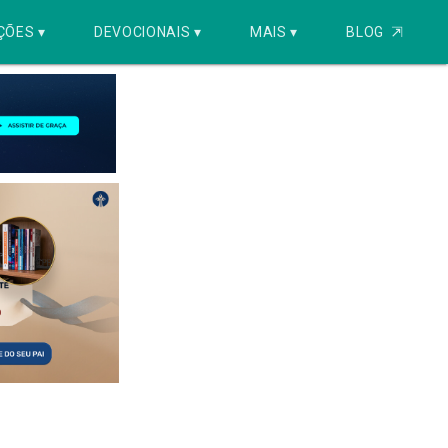
ÇÕES ▾
DEVOCIONAIS ▾
MAIS ▾
BLOG
⇱