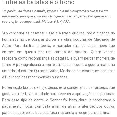
Entre as batatas e o trono
Tu, porém, ao dares a esmola, ignore a tua mão esquerda o que faz a tua
mão direita; para que a tua esmola fique em secreto; e teu Pai, que vê em
secreto, te recompensará. Mateus 6:3, 4, ARA.
“Ao vencedor as batatas!” Essa é a frase que resume a filosofia do
humanitismo de Quincas Borba, na obra ficcional de Machado de
Assis. Para ilustrar a teoria, o narrador fala de duas tribos que
entram em guerra por um campo de batatas. Quem vencer
receberá como recompensa as batatas, e quem perder morrerá de
fome. A paz significaria a morte das duas tribos, e a guerra manteria
uma das duas. Em Quincas Borba, Machado de Assis quer destacar
a futilidade das recompensas humanas.
No versículo bíblico de hoje, Jesus está condenando os fariseus, que
gostavam de fazer caridade para receber a aprovação das pessoas.
Para esse tipo de gente, o Senhor foi bem claro: já receberam o
pagamento. Tocar trombeta a fim de atrair a atenção dos outros
para qualquer coisa boa que façamos anula a recompensa divina.