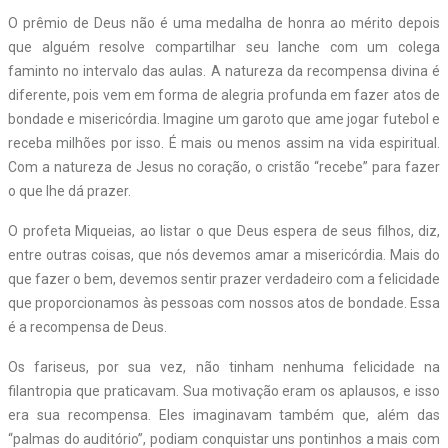
O prêmio de Deus não é uma medalha de honra ao mérito depois
que alguém resolve compartilhar seu lanche com um colega
faminto no intervalo das aulas. A natureza da recompensa divina é
diferente, pois vem em forma de alegria profunda em fazer atos de
bondade e misericórdia. Imagine um garoto que ame jogar futebol e
receba milhões por isso. É mais ou menos assim na vida espiritual.
Com a natureza de Jesus no coração, o cristão “recebe” para fazer
o que lhe dá prazer.
O profeta Miqueias, ao listar o que Deus espera de seus filhos, diz,
entre outras coisas, que nós devemos amar a misericórdia. Mais do
que fazer o bem, devemos sentir prazer verdadeiro com a felicidade
que proporcionamos às pessoas com nossos atos de bondade. Essa
é a recompensa de Deus.
Os fariseus, por sua vez, não tinham nenhuma felicidade na
filantropia que praticavam. Sua motivação eram os aplausos, e isso
era sua recompensa. Eles imaginavam também que, além das
“palmas do auditório”, podiam conquistar uns pontinhos a mais com