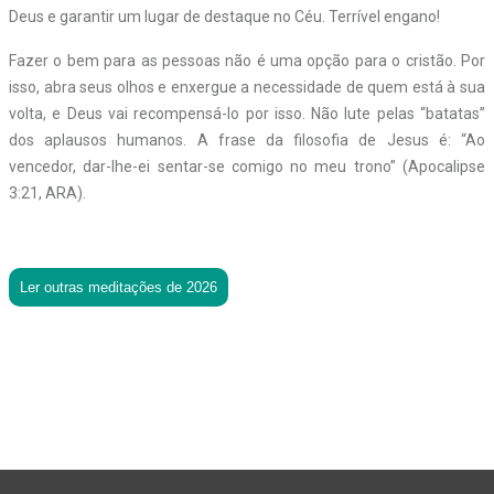
Deus e garantir um lugar de destaque no Céu. Terrível engano!
Fazer o bem para as pessoas não é uma opção para o cristão. Por
isso, abra seus olhos e enxergue a necessidade de quem está à sua
volta, e Deus vai recompensá-­lo por isso. Não lute pelas “batatas”
dos aplausos humanos. A frase da filosofia de Jesus é: “Ao
vencedor, dar-lhe-ei sentar-se comigo no meu trono” (Apocalipse
3:21, ARA).
Ler outras meditações de 2026