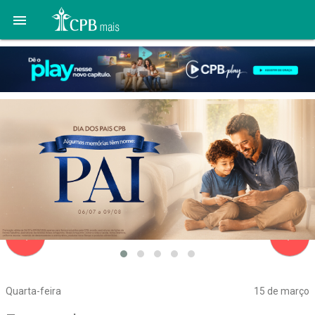

navigate_before
navigate_next
Quarta-feira
15 de março