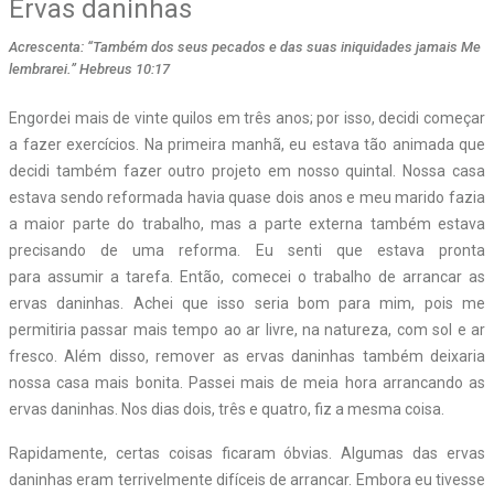
Ervas daninhas
Acrescenta: “Também dos seus pecados e das suas iniquidades jamais Me
lembrarei.” Hebreus 10:17
Engordei mais de vinte quilos em três anos; por isso, decidi começar
a fazer exercícios. Na primeira manhã, eu estava tão animada que
decidi também fazer outro projeto em nosso quintal. Nossa casa
estava sendo reformada havia quase dois anos e meu marido fazia
a maior parte do trabalho, mas a parte externa também estava
precisando de uma reforma. Eu senti que estava pronta
para assumir a tarefa. Então, comecei o trabalho de arrancar as
ervas daninhas. Achei que isso seria bom para mim, pois me
permitiria passar mais tempo ao ar livre, na natureza, com sol e ar
fresco. Além disso, remover as ervas daninhas também deixaria
nossa casa mais bonita. Passei mais de meia hora arrancando as
ervas daninhas. Nos dias dois, três e quatro, fiz a mesma coisa.
Rapidamente, certas coisas ficaram óbvias. Algumas das ervas
daninhas eram terrivelmente difíceis de arrancar. Embora eu tivesse