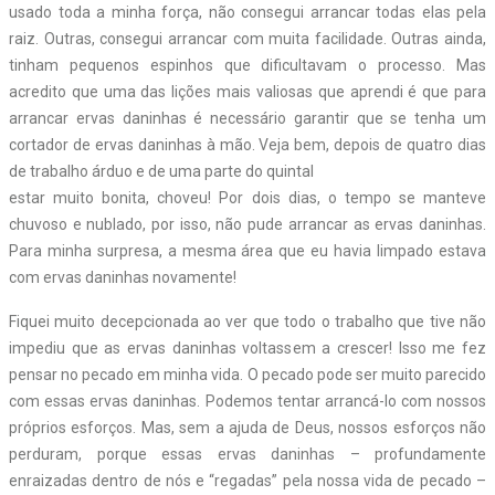
usado toda a minha força, não consegui arrancar todas elas pela
raiz. Outras, consegui arrancar com muita facilidade. Outras ainda,
tinham pequenos espinhos que dificultavam o processo. Mas
acredito que uma das lições mais valiosas que aprendi é que para
arrancar ervas daninhas é necessário garantir que se tenha um
cortador de ervas daninhas à mão. Veja bem, depois de quatro dias
de trabalho árduo e de uma parte do quintal
estar muito bonita, choveu! Por dois dias, o tempo se manteve
chuvoso e nublado, por isso, não pude arrancar as ervas daninhas.
Para minha surpresa, a mesma área que eu havia limpado estava
com ervas daninhas novamente!
Fiquei muito decepcionada ao ver que todo o trabalho que tive não
impediu que as ervas daninhas voltassem a crescer! Isso me fez
pensar no pecado em minha vida. O pecado pode ser muito parecido
com essas ervas daninhas. Podemos tentar arrancá-lo com nossos
próprios esforços. Mas, sem a ajuda de Deus, nossos esforços não
perduram, porque essas ervas daninhas – profundamente
enraizadas dentro de nós e “regadas” pela nossa vida de pecado –