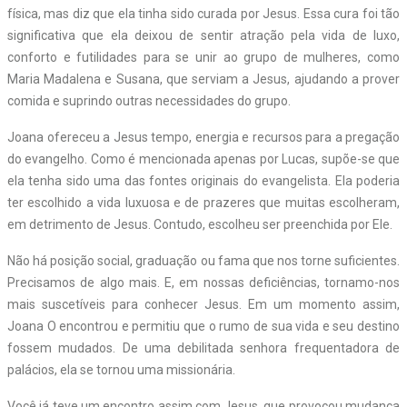
física, mas diz que ela tinha sido curada por Jesus. Essa cura foi tão
significativa que ela deixou de sentir atração pela vida de luxo,
conforto e futilidades para se unir ao grupo de mulheres, como
Maria Madalena e Susana, que serviam a Jesus, ajudando a prover
comida e suprindo outras necessidades do grupo.
Joana ofereceu a Jesus tempo, energia e recursos para a pregação
do evangelho. Como é mencionada apenas por Lucas, supõe-se que
ela tenha sido uma das fontes originais do evangelista. Ela poderia
ter escolhido a vida luxuosa e de prazeres que muitas escolheram,
em detrimento de Jesus. Contudo, escolheu ser preenchida por Ele.
Não há posição social, graduação ou fama que nos torne suficientes.
Precisamos de algo mais. E, em nossas deficiências, tornamo-nos
mais suscetíveis para conhecer Jesus. Em um momento assim,
Joana O encontrou e permitiu que o rumo de sua vida e seu destino
fossem mudados. De uma debilitada senhora frequentadora de
palácios, ela se tornou uma missionária.
Você já teve um encontro assim com Jesus, que provocou mudança