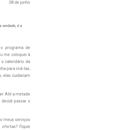
08 de junho
a verdade, é a
 o programa de
eu me coloquei à
 o calendário da
ha para criá-las,
o, elas cuidariam
er. Até a metade
 decidi passar o
do meus serviços
s ofertas? Fiquei