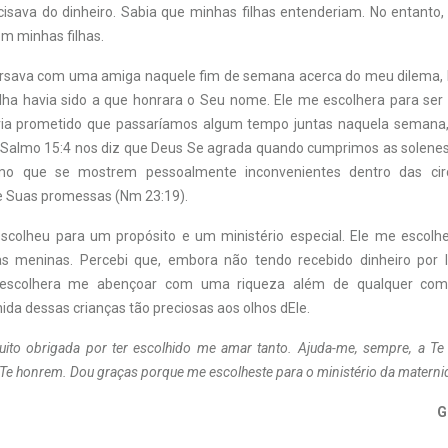
cisava do dinheiro. Sabia que minhas filhas entenderiam. No entanto,
 minhas filhas.
rsava com uma amiga naquele fim de semana acerca do meu dilema, 
ha havia sido a que honrara o Seu nome. Ele me escolhera para se
avia prometido que passaríamos algum tempo juntas naquela semana,
 Salmo 15:4 nos diz que Deus Se agrada quando cumprimos as solen
o que se mostrem pessoalmente inconvenientes dentro das circu
Suas promessas (Nm 23:19).
scolheu para um propósito e um ministério especial. Ele me escolh
as meninas. Percebi que, embora não tendo recebido dinheiro por l
escolhera me abençoar com uma riqueza além de qualquer com
ida dessas crianças tão preciosas aos olhos dEle.
ito obrigada por ter escolhido me amar tanto. Ajuda-me, sempre, a Te
Te honrem. Dou graças porque me escolheste para o ministério da matern
G