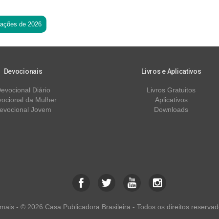
tações de 2026
Devocionais
Livros e Aplicativos
evocional Diário
Livros Gratuitos
ocional da Mulher
Aplicativos
evocional Jovem
Downloads
ais - © 2026 Casa Publicadora Brasileira - Todos os direitos reservad