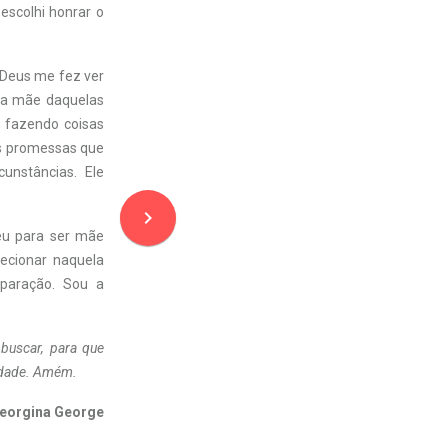
 escolhi honrar o
Deus me fez ver
r a mãe daquelas
 fazendo coisas
es promessas que
nstâncias. Ele
navigate_next
eu para ser mãe
ecionar naquela
paração. Sou a
 buscar, para que
idade. Amém.
eorgina George