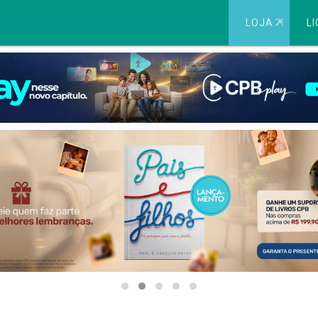
LOJA
⇱
LI