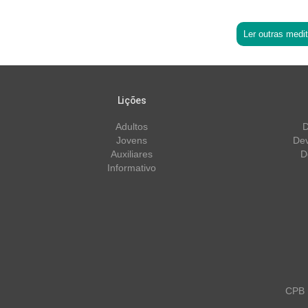
Ler outras medi
Lições
Adultos
D
Jovens
Dev
Auxiliares
D
Informativo
CPB m