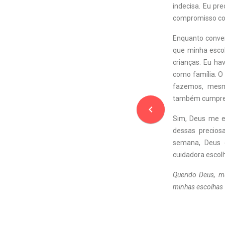
indecisa. Eu pre
compromisso com
Enquanto conve
que minha escol
crianças. Eu h
como família. O
fazemos, mesm
também cumpre 
navigate_before
Sim, Deus me e
dessas precios
semana, Deus 
cuidadora escolh
Querido Deus, mu
minhas escolhas 