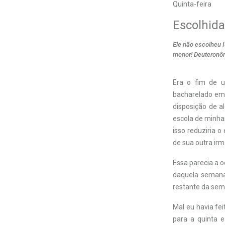
Quinta-feira
Escolhida
Ele não escolheu I
menor! Deuteronôm
Era o fim de 
bacharelado em 
disposição de a
escola de minhas
isso reduziria o
de sua outra irm
Essa parecia a 
daquela semana,
restante da sem
Mal eu havia fe
para a quinta e 