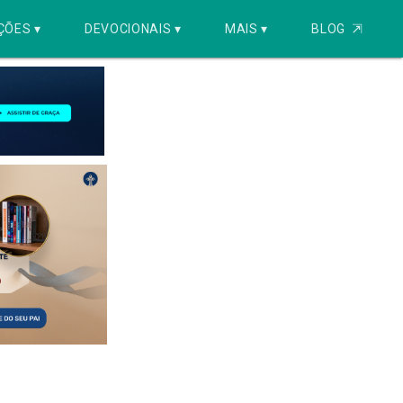
ÇÕES ▾
DEVOCIONAIS ▾
MAIS ▾
BLOG
⇱