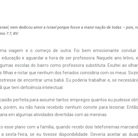
srael, nem dedicou amor a Israel porque fosse a maior nação de todas – pois, n
io 7:7, BV
uma viagem e o começo de outra. Foi bem emocionante concluir
educação e aguardar a hora de ser professora. Naquele ano letivo, 
lgumas escolas do bairro como professora substituta. Exultei ao olhar
 filhas e notar que nenhum dos feriados coincidiria com os meus. Sozin
 estresse de encontrar uma babá. Eu poderia trabalhar e, se necessári
ã que tem deficiência intelectual.
ocasião perfeita para assumir tantos empregos quantos eu pudesse obt
 porém, eu não havia recebido nenhum convite para lecionar. Então
ana em algumas atividades divertidas com as meninas.
ito esse plano com a família, quando recebi dois telefonemas marcan
a sexta-feira, se eu tivesse disponibilidade. Deveria aceitar as dua