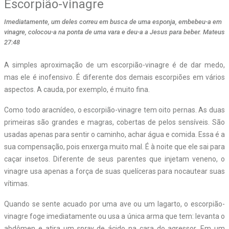
Escorpião-vinagre
Imediatamente, um deles correu em busca de uma esponja, embebeu-a em
vinagre, colocou-a na ponta de uma vara e deu-a a Jesus para beber. Mateus
27:48
A simples aproximação de um escorpião-vinagre é de dar medo,
mas ele é inofensivo. É diferente dos demais escorpiões em vários
aspectos. A cauda, por exemplo, é muito fina.
Como todo aracnídeo, o escorpião-vinagre tem oito pernas. As duas
primeiras são grandes e magras, cobertas de pelos sensíveis. São
usadas apenas para sentir o caminho, achar água e comida. Essa é a
sua compensação, pois enxerga muito mal. É à noite que ele sai para
caçar insetos. Diferente de seus parentes que injetam veneno, o
vinagre usa apenas a força de suas quelíceras para nocautear suas
vítimas.
Quando se sente acuado por uma ave ou um lagarto, o escorpião-
vinagre foge imediatamente ou usa a única arma que tem: levanta o
abdômen e atira um
spray
de ácido na cara do agressor. Em um