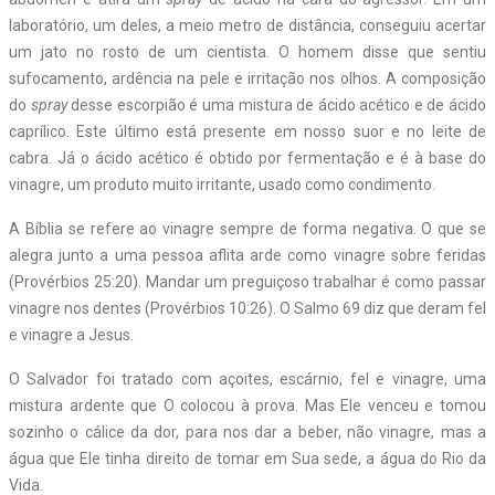
laboratório, um deles, a meio metro de distância, conseguiu acertar
um jato no rosto de um cientista. O homem disse que sentiu
sufocamento, ardência na pele e irritação nos olhos. A composição
do
spray
desse escorpião é uma mistura de ácido acético e de ácido
caprílico. Este último está presente em nosso suor e no leite de
cabra. Já o ácido acético é obtido por fermentação e é à base do
vinagre, um produto muito irritante, usado como condimento.
A Bíblia se refere ao vinagre sempre de forma negativa. O que se
alegra junto a uma pessoa aflita arde como vinagre sobre feridas
(Provérbios 25:20). Mandar um preguiçoso trabalhar é como passar
vinagre nos dentes (Provérbios 10:26). O Salmo 69 diz que deram fel
e vinagre a Jesus.
O Salvador foi tratado com açoites, escárnio, fel e vinagre, uma
mistura ardente que O colocou à prova. Mas Ele venceu e tomou
sozinho o cálice da dor, para nos dar a beber, não vinagre, mas a
água que Ele tinha direito de tomar em Sua sede, a água do Rio da
Vida.