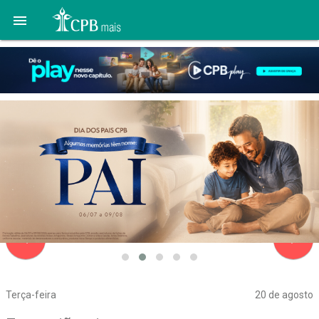

navigate_before
navigate_next
Terça-feira
20 de agosto