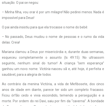
situação. O pai se negou:
– Minha filha, vou orar é por um milagre! Não pedirei menos. Nada é
impossível para Deus!
O pai ainda insistiu para que ela trocasse o nome do bebê:
– No passado, Deus mudou o nome de pessoas e o rumo da vida
delas. Creia!
Mariana clamou a Deus por misericórdia e, durante duas semanas,
esqueceu completamente o assunto (Is 49:15). No ultrassom
seguinte, nenhum sinal do tumor! A criança “sem esperança”
ganhou um novo nome.
Victória
nasceu sã e, até hoje, é perfeita e
saudável, para a alegria de todos.
Ao contrário da menina Victória, a vida de Mefibosete, dos cinco
anos de idade em diante, parece ter sido um completo fracasso.
Ficou órfão cedo e vivia escondido, temendo a perseguição e a
morte. Por ordem do rei Davi, saiu por fim da “caverna”. A bondade