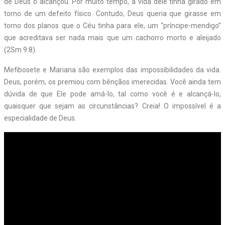
de Deus o alcançou. Por muito tempo, a vida dele tinha girado em
torno de um defeito físico. Contudo, Deus queria que girasse em
torno dos planos que o Céu tinha para ele, um “príncipe-mendigo”
que acreditava ser nada mais que um cachorro morto e aleijado
(2Sm 9:8).
Mefibosete e Mariana são exemplos das impossibilidades da vida.
Deus, porém, os premiou com bênçãos imerecidas. Você ainda tem
dúvida de que Ele pode amá-lo, tal como você é e alcançá-lo,
quaisquer que sejam as circunstâncias? Creia! O impossível é a
especialidade de Deus.