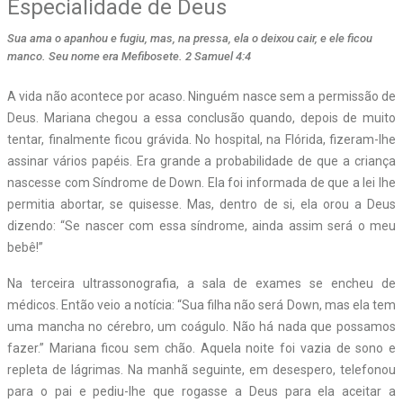
Especialidade de Deus
Sua ama o apanhou e fugiu, mas, na pressa, ela o deixou cair, e ele ficou
manco. Seu nome era Mefibosete. 2 Samuel 4:4
A
vida não acontece por acaso. Ninguém nasce sem a permissão de
Deus. Mariana chegou a essa conclusão quando, depois de muito
tentar, finalmente ficou grávida. No hospital, na Flórida, fizeram-lhe
assinar vários papéis. Era grande a probabilidade de que a criança
nascesse com Síndrome de Down. Ela foi informada de que a lei lhe
permitia abortar, se quisesse. Mas, dentro de si, ela orou a Deus
dizendo: “Se nascer com essa síndrome, ainda assim será o meu
bebê!”
Na terceira ultrassonografia, a sala de exames se encheu de
médicos. Então veio a notícia: “Sua filha não será Down, mas ela tem
uma mancha no cérebro, um coágulo. Não há nada que possamos
fazer.” Mariana ficou sem chão. Aquela noite foi vazia de sono e
repleta de lágrimas. Na manhã seguinte, em desespero, telefonou
para o pai e pediu-lhe que rogasse a Deus para ela aceitar a