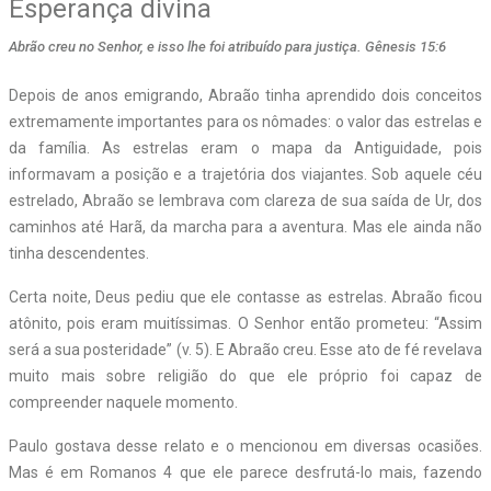
Esperança divina
Abrão creu no Senhor, e isso lhe foi atribuído para justiça. Gênesis 15:6
D
epois de anos emigrando, Abraão tinha aprendido dois conceitos
extremamente importantes para os nômades: o valor das estrelas e
da família. As estrelas eram o mapa da Antiguidade, pois
informavam a posição e a trajetória dos viajantes. Sob aquele céu
estrelado, Abraão se lembrava com clareza de sua saída de Ur, dos
caminhos até Harã, da marcha para a aventura. Mas ele ainda não
tinha descendentes.
Certa noite, Deus pediu que ele contasse as estrelas. Abraão ficou
atônito, pois eram muitíssimas. O Senhor então prometeu: “Assim
será a sua posteridade” (v. 5). E Abraão creu. Esse ato de fé revelava
muito mais sobre religião do que ele próprio foi capaz de
compreender naquele momento.
Paulo gostava desse relato e o mencionou em diversas ocasiões.
Mas é em Romanos 4 que ele parece desfrutá-lo mais, fazendo