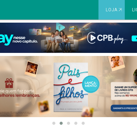
LOJA
⇱
LI