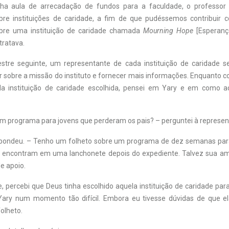
ha aula de arrecadação de fundos para a faculdade, o professor
re instituições de caridade, a fim de que pudéssemos contribuir 
bre uma instituição de caridade chamada
Mourning Hope
[Esperanç
tratava.
stre seguinte, um representante de cada instituição de caridade s
ar sobre a missão do instituto e fornecer mais informações. Enquanto 
a instituição de caridade escolhida, pensei em Yary e em como aq
.
m programa para jovens que perderam os pais? – perguntei à represen
spondeu. – Tenho um folheto sobre um programa de dez semanas par
e encontram em uma lanchonete depois do expediente. Talvez sua am
e apoio.
e, percebi que Deus tinha escolhido aquela instituição de caridade pa
Yary num momento tão difícil. Embora eu tivesse dúvidas de que e
folheto.