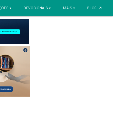
ÇÕES ▾
DEVOCIONAIS ▾
MAIS ▾
BLOG
⇱