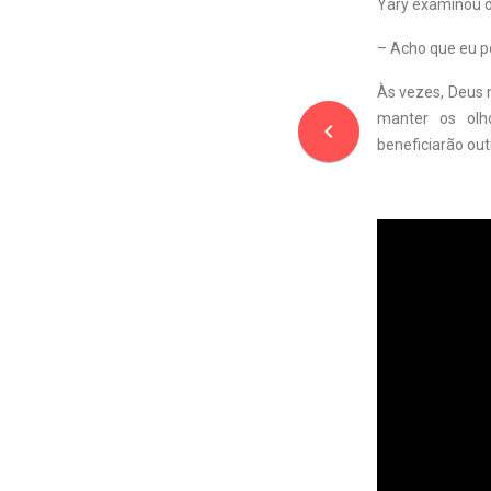
Yary examinou o
– Acho que eu po
Às vezes, Deus 
manter os olh
navigate_before
beneficiarão out