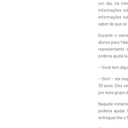
um dia, na min
informações sob
informações so
saber do que se 
Durante o seme
alunos para fal
representante d
poderia ajudá-la
– Você tem algu
– Sim! – ela re
30 anos. Eles s
por esse grupo d
Naquele instant
poderia ajudar 
entreguei-lhe o 