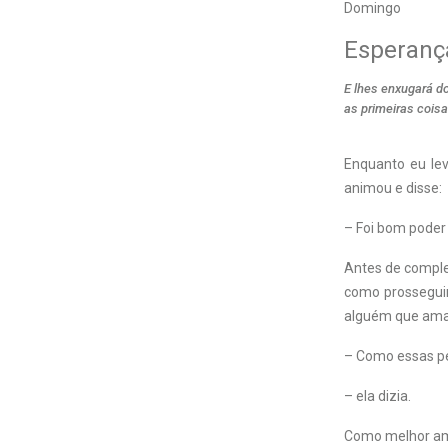
Domingo
Esperança
E lhes enxugará do
as primeiras cois
Enquanto eu lev
animou e disse:
– Foi bom poder
Antes de complet
como prosseguir
alguém que am
– Como essas p
– ela dizia.
Como melhor amig