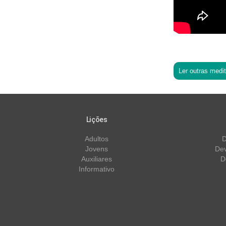
Ler outras medi
Lições
Adultos
D
Jovens
Dev
Auxiliares
D
Informativo