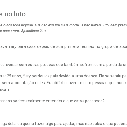
 no luto
s olhos toda lágrima. E já não existirá mais morte, já não haverá luto, nem pran
as passaram. Apocalipse 21:4
ava Yary para casa depois de sua primeira reunião no grupo de apoio
 conversar com outras pessoas que também sofrem com a perda de um
ar 25 anos, Yary perdeu os pais devido a uma doença. Ela se sentiu p
 sem a orientação deles. Era difícil conversar com pessoas que nunc
avam.
essoas podem realmente entender o que estou passando?
a dela, eu queria fazer algo para ajudar, mas não sabia o que poderia 