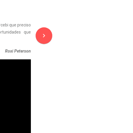
cebi que preciso
rtunidades que
navigate_next
Roxi Peterson