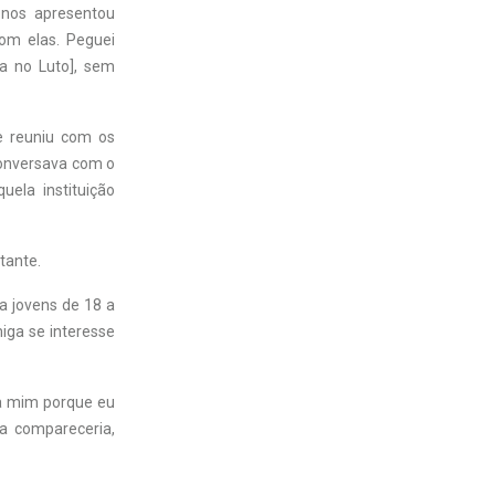
 nos apresentou
com elas. Peguei
a no Luto], sem
e reuniu com os
conversava com o
uela instituição
tante.
a jovens de 18 a
iga se interesse
ra mim porque eu
la compareceria,