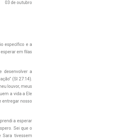
03 de outubro
o específico e a
 esperar em filas
 desenvolver a
ação” (Sl 27:14).
meu louvor, meus
uem a vida a Ele
 entregar nosso
prendi a esperar
spero. Sei que o
e Sara tivessem