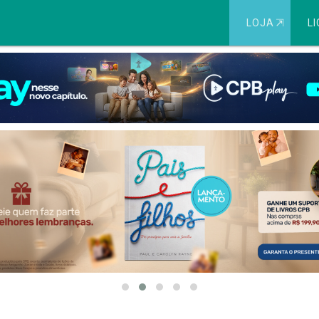
LOJA
⇱
LI