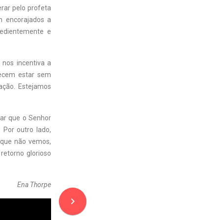
erar pelo profeta
m encorajados a
bedientemente e
 nos incentiva a
recem estar sem
ção. Estejamos
ar que o Senhor
Por outro lado,
o que não vemos,
retorno glorioso
Ena Thorpe
navigate_next