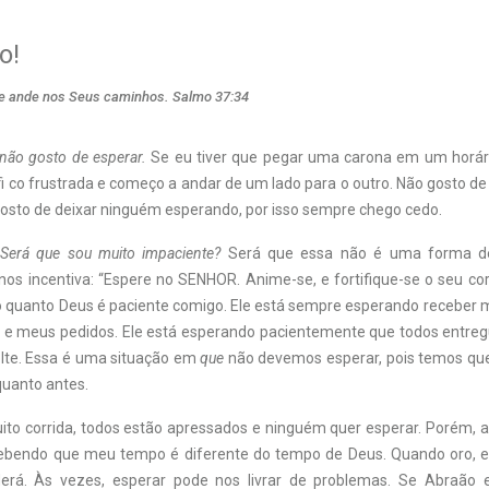
o!
 e ande nos Seus caminhos. Salmo 37:34
não gosto de esperar.
Se eu tiver que pegar uma carona em um horári
fi co frustrada e começo a andar de um lado para o outro. Não gosto de
sto de deixar ninguém esperando, por isso sempre chego cedo.
Será que sou muito impaciente?
Será que essa não é uma forma de
nos incentiva: “Espere no SENHOR. Anime-se, e fortifique-se o seu cor
o quanto Deus é paciente comigo. Ele está sempre esperando receber 
e meus pedidos. Ele está esperando pacientemente que todos entreg
olte. Essa é uma situação em
que
não devemos esperar, pois temos que
quanto antes.
uito corrida, todos estão apressados e ninguém quer esperar. Porém, a
ebendo que meu tempo é diferente do tempo de Deus. Quando oro, e
erá. Às vezes, esperar pode nos livrar de problemas. Se Abraão 