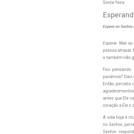
Sexta-feira
Esperand
Espere no Senhor
Esperar
.
Mas eu 
pessoa atrasar, 
e também não go
Fico pensando:
paciência? Davi 
Então, percebo 
agradecimentos 
antes que Ele v
coração a Ele o 
A vida hoje é m
no Senhor, perc
Senhor respond