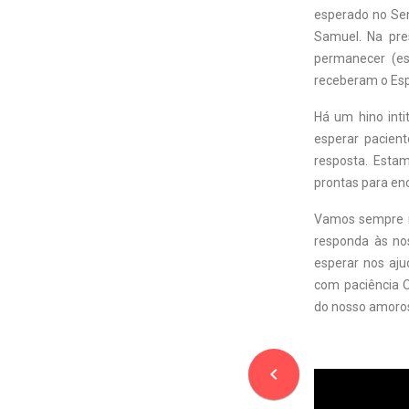
esperado no Senh
Samuel. Na pre
permanecer (es
receberam o Espí
Há um hino inti
esperar pacien
resposta. Est
prontas para enc
Vamos sempre n
responda às no
esperar nos aju
com paciência O
do nosso amoros
navigate_before