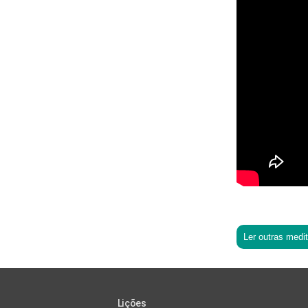
Ler outras medi
Lições