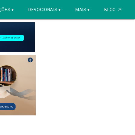
ÇÕES ▾
DEVOCIONAIS ▾
MAIS ▾
BLOG
⇱