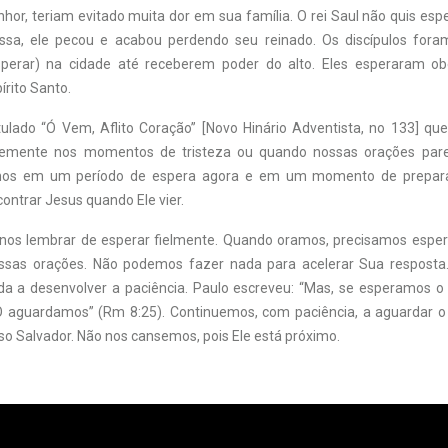
or, teriam evitado muita dor em sua família. O rei Saul não quis esp
ssa, ele pecou e acabou perdendo seu reinado. Os discípulos fora
perar) na cidade até receberem poder do alto. Eles esperaram o
rito Santo.
tulado “Ó Vem, Aflito Coração” [Novo Hinário Adventista, no 133] que
temente nos momentos de tristeza ou quando nossas orações pa
amos em um período de espera agora e em um momento de prepara
ontrar Jesus quando Ele vier.
os lembrar de esperar fielmente. Quando oramos, precisamos esper
ssas orações. Não podemos fazer nada para acelerar Sua resposta. 
da a desenvolver a paciência. Paulo escreveu: “Mas, se esperamos 
 aguardamos” (Rm 8:25). Continuemos, com paciência, a aguardar o 
o Salvador. Não nos cansemos, pois Ele está próximo.