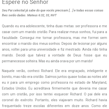
Espere no Senhor
Seu Pai celestial já sabe do que vocês precisam [...] e todas essas coisas
lhes serão dadas. Mateus 6:32, 33, NVT
Quando eu era adolescente, tinha duas metas: ser professora e me
casar com um marido cristão. Para realizar meus sonhos, fui para a
faculdade. Consegui me tornar professora, mas me formei sem
encontrar o marido dos meus sonhos. Depois de lecionar por alguns
anos, voltei para uma universidade e fiz mestrado. Ainda não tinha
marido. Decidi que talvez a vontade de Deus fosse que eu
permanecesse solteira. Mas eu ainda orava por um marido!
Naquele verão, conheci Richard. Ele era engraçado, inteligente e
bonito, mas não era cristão. Saímos juntos quase todas as noites até
eu ir para um emprego como professora no estado de Maryland,
Estados Unidos. Eu acreditava firmemente que deveria me casar
com um cristão, por isso tentei esquecer Richard. O pai dele era
coronel do exército. Portanto, eles viajavam muito. Richard havia
frequentado treze escolas diferentes em doze anos. Como ele